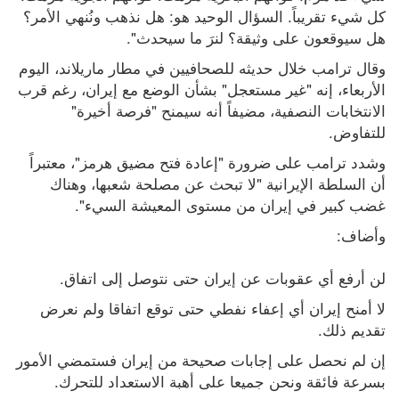
كل شيء تقريباً. ‌السؤال الوحيد هو: هل نذهب ونُنهي الأمر؟ ​
هل سيوقعون على وثيقة؟ لنرَ ما سيحدث".
وقال ترامب خلال حديثه للصحافيين في مطار ماريلاند، اليوم 
الأربعاء، إنه "غير مستعجل" بشأن الوضع مع إيران، رغم قرب 
الانتخابات النصفية، مضيفاً أنه سيمنح "فرصة أخيرة" 
للتفاوض.
وشدد ترامب على ضرورة "إعادة فتح مضيق هرمز"، معتبراً 
أن السلطة الإيرانية "لا تبحث عن مصلحة شعبها، وهناك 
غضب كبير في إيران من مستوى المعيشة السيء".
وأضاف:
لن أرفع أي عقوبات عن إيران حتى نتوصل إلى اتفاق.
لا أمنح إيران أي إعفاء نفطي حتى توقع اتفاقا ولم نعرض 
تقديم ذلك.
إن لم نحصل على إجابات صحيحة من إيران فستمضي الأمور 
بسرعة فائقة ونحن جميعا على أهبة الاستعداد للتحرك.