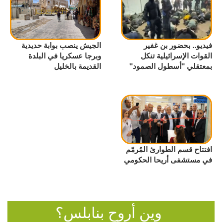
فيديو.. بحضور بن غفير
الجيش ينصب بوابة حديدية
القوات الإسرائيلية تنكل
وبرجا عسكريا في البلدة
بمعتقلي "أسطول الصمود"
القديمة بالخليل
افتتاح قسم الطوارئ المُرمّم
في مستشفى أريحا الحكومي
وين أروح بنابلس؟