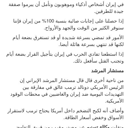
في إيران أشخاص أذكياء وموهوبون ونأمل أن يبرموا صفقة 
جيدة للطرفين.
إذا حصلنا على إجابات صائبة بنسبة 100% من إيران فإننا 
سنوفر الكثير من الوقت والجهد والأرواح.
الأمور قد تمضي بسرعة شديدة أو قد تستغرق بضعة أيام 
لكنها قد تنتهي بسرعة هائلة أيضا.
إذا استطعنا تفادي الحرب في إيران بتأجيل القرار بضعة أيام 
وتجنب القتل سأفعل ذلك.
مستشار المرشد
من ناحية أخرى قال قال مستشار المرشد الإيراني إن 
الرئيس الأمريكي دونالد ترمب عالق في مفارقة بين 
التهديدات اليومية ضد إيران والغاضبين في محطات الوقود 
الأمريكية.
وأضاف أنه لكبح التضخم داخل أمريكا يحتاج ترمب لاستقرار 
الأسواق وخفض أسعار الطاقة.
ونقلت 
 عن مصدر مقرب من فريق التفاوض 
وكالة تسنيم