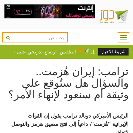
Togg
navi
يدي إسرائيل
الطقس: ارتفاع تدريجي على درجات الحرارة
شريط الأخبار
ترامب: إيران هُزمت..
والسؤال هل ستُوقع على
وثيقة أم سنعود لإنهاء الأمر؟
الرئيس الأميركي دونالد ترامب يقول إن القوات
الإيرانية "هُزمت"، داعياً إلى فتح مضيق هرمز والتوصل
لاتفاق.