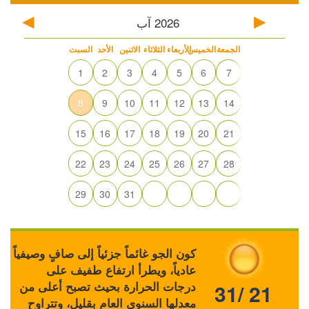
2026
آب
الجمعة
الخميس
الأربعاء
الثلاثاء
الاثنين
الأحد
السبت
1
2
3
4
5
6
7
8
9
10
11
12
13
14
15
16
17
18
19
20
21
22
23
24
25
26
27
28
29
30
31
كون الجو غائماً جزئياً إلى صافٍ وصيفياً
عادياً، ويطرأ ارتفاع طفيف على
درجات الحرارة بحيث تصبح أعلى من
31/ 21
معدلها السنوي العام بقليل، وتتراوح