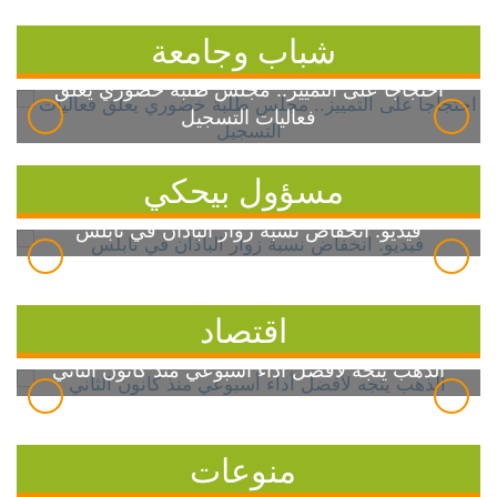
شباب وجامعة
احتجاجاً على التمييز.. مجلس طلبة خضوري يعلق
فعاليات التسجيل
مسؤول بيحكي
فيديو: انخفاض نسبة زوار الباذان في نابلس
اقتصاد
الذهب يتجه لأفضل أداء أسبوعي منذ كانون الثاني
منوعات