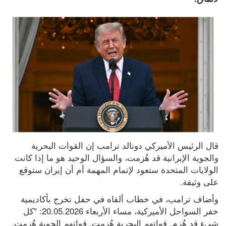
قال الرئيس الأميركي دونالد ترامب ‌إن القوات البحرية ​
والجوية الإيرانية ⁠قد هُزمت، والسؤال الوحيد هو ⁠ما إذا كانت 
الولايات المتحدة ​ستعود لإتمام المهمة أم أن إيران ستوقع 
على ⁠وثيقة.
وأضاف ترامب، ​في ​خطاب ألقاه في حفل ‌تخرج بأكاديمية 
خفر ​السواحل الأميركية، مساء الأربعاء 20.05.2026: "كل 
شيء ⁠قد هُزم. ​قواتهم ⁠البحرية ‌هُزمت. قواتهم الجوية هُزمت. 