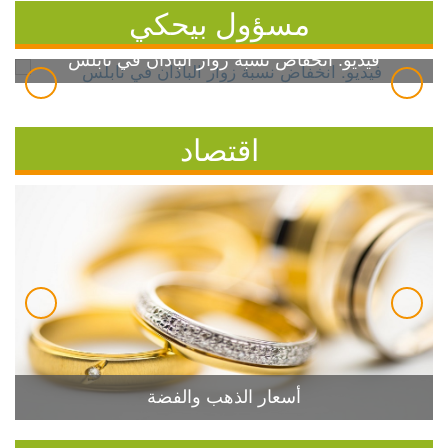
مسؤول بيحكي
فيديو: انخفاض نسبة زوار الباذان في نابلس
اقتصاد
أسعار الذهب والفضة