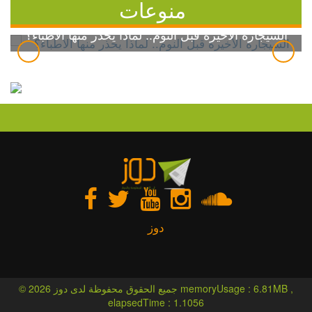
منوعات
السيجارة الأخيرة قبل النوم.. لماذا يحذر منها الأطباء؟
دوز
© 2026 جميع الحقوق محفوظة لدى دوز memoryUsage : 6.81MB ,
elapsedTime : 1.1056