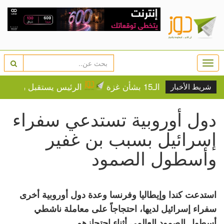
Togg
navi
ط الـ15 بشأن غزة
الرئيس يستقبل رئيسة وأعضاء 
شريط الأخبار
دول أوروبية تستدعي سفراء
إسرائيل بسبب بن غفير
وأسطول الصمود
استدعت كندا وإيطاليا وفرنسا وعدة دول أوروبية أخرى
سفراء إسرائيل لديها، احتجاجاً على معاملة ناشطي
أسطول الصمود العالمي أثناء احتجازهم.