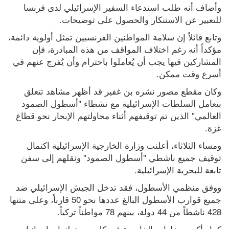
وأضاف أنه طلب استدعاء السفير الإسرائيلي لدى فرنسا 
للتعبير عن الاستنكار والحصول على توضيحات.
وتابع قائلاً إن سلامة المواطنين الفرنسيين تمثل أولوية دائمة، 
مؤكداً أنه رغم اختلاف المواقف من هذه المبادرة، فإن 
المشاركين فيها يجب أن يُعاملوا باحترام وأن يُفرج عنهم في 
أسرع وقت ممكن.
وكان مقطع مصور نشره بن غفير قد أظهر مشاهد تتعلق 
بتعامل السلطات الإسرائيلية مع نشطاء "أسطول الصمود 
العالمي" الذين تم توقيفهم أثناء محاولتهم الإبحار نحو قطاع 
غزة.
ومساء الثلاثاء، أعلنت وزارة الخارجية الإسرائيلية اكتمال 
توقيف جميع ناشطي "أسطول الصمود" ونقلهم إلى سفن 
تابعة للبحرية الإسرائيلية.
ووفق منظمي الأسطول، فقد تدخل الجيش الإسرائيلي ضد 
جميع قوارب الأسطول البالغ عددها نحو 50 قارباً، وعلى متنها 
428 ناشطاً من 44 دولة، بينهم 78 مواطناً تركياً.
كما وأكدت وزارات الخارجية في كل من هولندا، وإسبانيا، 