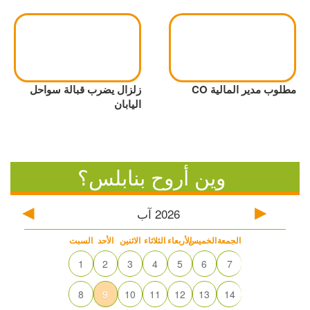
مطلوب مدير المالية CO
زلزال يضرب قبالة سواحل
اليابان
وين أروح بنابلس؟
2026
آب
الجمعة
الخميس
الأربعاء
الثلاثاء
الاثنين
الأحد
السبت
1
2
3
4
5
6
7
8
9
10
11
12
13
14