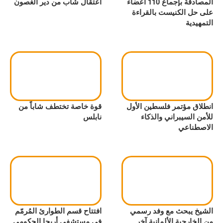
المصادقة بإجماع 110 أعضاء
اعتقال شاب من دير الغصون
على حل الكنيست بالقراءة
التمهيدية
انطلاق مؤتمر فلسطين الأول
قوة خاصة تختطف شاباً من
للأمن السيبراني والذكاء
نابلس
الاصطناعي
الشيخ يبحث مع وفد رسمي
افتتاح قسم الطوارئ المُرمّم
من الخارجية الألمانية آخر
في مستشفى أريحا الحكومي