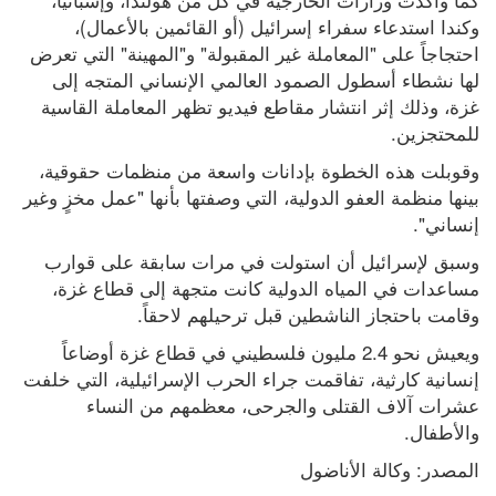
وكندا استدعاء سفراء إسرائيل (أو القائمين بالأعمال)، 
احتجاجاً على "المعاملة غير المقبولة" و"المهينة" التي تعرض 
لها نشطاء أسطول الصمود العالمي الإنساني المتجه إلى 
غزة، وذلك إثر انتشار مقاطع فيديو تظهر المعاملة القاسية 
للمحتجزين.
وقوبلت هذه الخطوة بإدانات واسعة من منظمات حقوقية، 
بينها منظمة العفو الدولية، التي وصفتها بأنها "عمل مخزٍ وغير 
إنساني".
وسبق لإسرائيل أن استولت في مرات سابقة على قوارب 
مساعدات في المياه الدولية كانت متجهة إلى قطاع غزة، 
وقامت باحتجاز الناشطين قبل ترحيلهم لاحقاً.
ويعيش نحو 2.4 مليون فلسطيني في قطاع غزة أوضاعاً 
إنسانية كارثية، تفاقمت جراء الحرب الإسرائيلية، التي خلفت 
عشرات آلاف القتلى والجرحى، معظمهم من النساء 
والأطفال.
المصدر: وكالة الأناضول