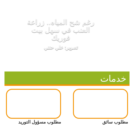
رغم شح المياه.. زراعة
العنب في سهل بيت
فوريك
تصوير: علي حنني
خدمات
مطلوب سائق
مطلوب مسؤول التوريد