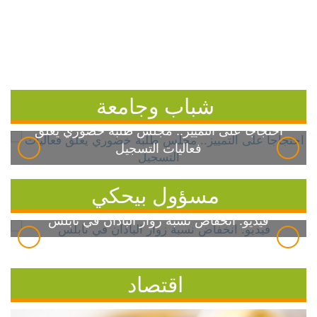
شباب وجامعة
احتجاجاً على التمييز.. مجلس طلبة خضوري يعلق
فعاليات التسجيل
مسؤول بيحكي
فيديو: انخفاض نسبة زوار الباذان في نابلس
اقتصاد