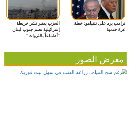
ترامب يرد على نتنياهو: خطة
الحزب يعتبر نشر خريطة
غزة حتمية
إسرائيلية تضم جنوب لبنان
"أطماعاً بالثروات"
معرض الصور