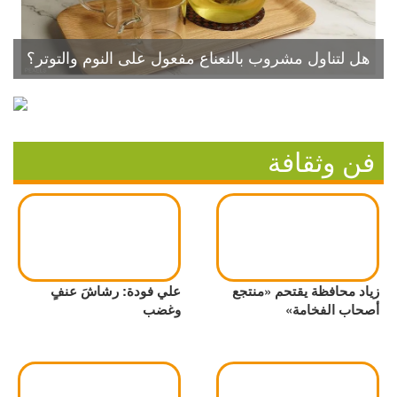
هل لتناول مشروب بالنعناع مفعول على النوم والتوتر؟
فن وثقافة
زياد محافظة يقتحم «منتجع
علي فودة: رشاشَ عنفٍ
أصحاب الفخامة»
وغضب