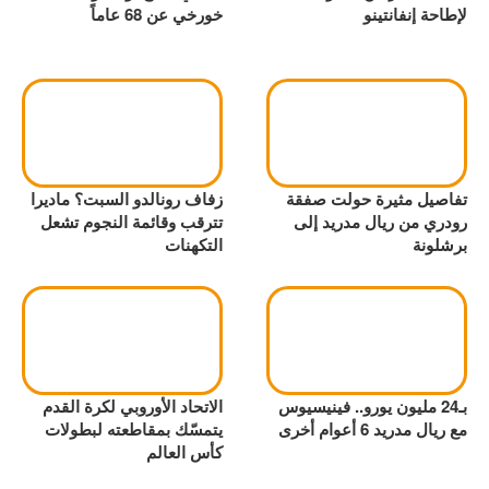
لإطاحة إنفانتينو
خورخي عن 68 عاماً
تفاصيل مثيرة حولت صفقة
زفاف رونالدو السبت؟ ماديرا
رودري من ريال مدريد إلى
تترقب وقائمة النجوم تشعل
برشلونة
التكهنات
بـ24 مليون يورو.. فينيسيوس
الاتحاد الأوروبي لكرة القدم
مع ريال مدريد 6 أعوام أخرى
يتمسّك بمقاطعته لبطولات
كأس العالم