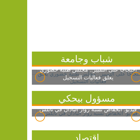
شباب وجامعة
احتجاجاً على التمييز.. مجلس طلبة خضوري
يعلق فعاليات التسجيل
مسؤول بيحكي
فيديو: انخفاض نسبة زوار الباذان في نابلس
اقتصاد