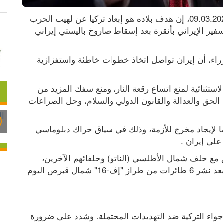
قال الرئيس التركي رجب طيب أردوغان، الاثنين 09.03.2026، إن هدف بلاده هو إبعاد تركيا عن لهيب الحرب 
الإيرانية، في الوقت الذي استدعت فيه الخارجية السفير الإيراني بأنقرة بعد إسقاط صاروخ باليستي إيراني 
وأوضح أردوغان، في تعليق بعد اجتماع لمجلس الوزراء، أن إيران تواصل اتخاذ خطوات خاطئة واستفزازية 
وأضاف أن موقف تركيا واضح، ويكمن في جهودها الاستثنائية لمنع اتساع رقعة النار، ومنع سفك المزيد من 
الدماء، مبينا أنها تقف في الأزمة الإيرانية إلى جانب الحق والعدالة والقانون الدولي والسلام، وحل الصراعات 
ولفت أردوغان إلى أنهم أجروا مباحثات مع 16 زعيما لإيجاد مخرج للأزمة، وذلك في سياق حراك دبلوماسي 
 على إيران .
وتابع قائلا إنهم سيواصلون متابعة التطورات بتنسيق مع حلف شمال الأطلسي (الناتو) وحلفائهم الآخرين، 
وسيستمرون باتخاذ إجراءات إضافية لتعزيز أمنهم، ⁠بعد نشر 6 طائرات من طراز "إف-16" شمال قبرص اليوم 
وبيّن أردوغان أن هناك مراقبة على مدار الساعة للأجواء التركية ضد التهديدات المحتملة. وشدد على ضرورة 