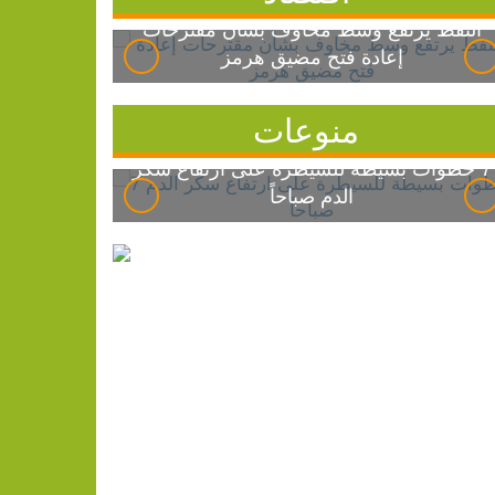
النفط يرتفع وسط مخاوف بشأن مقترحات
إعادة فتح مضيق هرمز
منوعات
7 خطوات بسيطة للسيطرة على ارتفاع سكر
الدم صباحاً