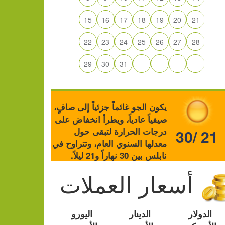
15
16
17
18
19
20
21
22
23
24
25
26
27
28
29
30
31
يكون الجو غائماً جزئياً إلى صافٍ،
صيفياً عادياً، ويطرأ انخفاض على
درجات الحرارة لتبقى حول
30/ 21
معدلها السنوي العام، وتتراوح في
نابلس بين 30 نهاراً و21 ليلاً.
أسعار العملات
الدولار
الدينار
اليورو