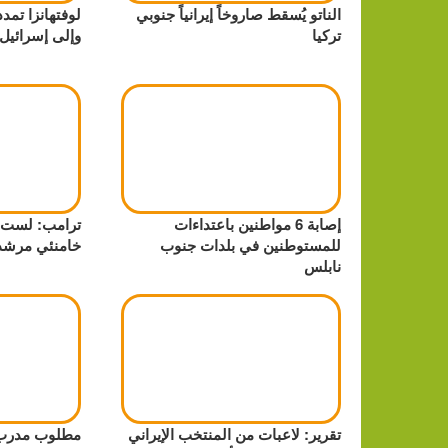
الناتو يُسقط صاروخاً إيرانياً جنوبي
لوفتهانزا تمدد
تركيا
وإلى إسرائيل
إصابة 6 مواطنين باعتداءات
ترامب: لست س
للمستوطنين في بلدات جنوب
خامنئي مرشداً
نابلس
تقرير: لاعبات من المنتخب الإيراني
مطلوب مدرب 