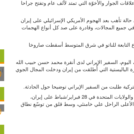
عدم الانخراط في حسابات قد تلقي بظلالها على "علاقات الجوار والأخوّة التي تمتد لألف عام وتفتح جراحا 
وقال الرئيس التركي إن جميع مؤسسات الدولة في حالة تأهب بعد الهجوم الأمريكي الإسرائيلي على إيران 
في 28 فبراير/شباط الماضي، مؤكدا أن بلاده قوية في جميع المجالات، وقادرة على صد كل أنواع الهجمات 
واليوم، أعلنت وزارة الدفاع التركية أن أنظمة الدفاع التابعة للناتو في شرق المتوسط أسقطت صاروخا 
وفي ذات السياق، استدعت وزارة الخارجية التركية، اليوم، السفير الإيراني لدى أنقرة محمد حسن حبيب الله 
زاده، لإبلاغه استياء تركيا وقلقها بشأن حادثة الذخيرة الباليستية التي أُطلقت من إيران ودخلت المجال الجوي 
تركية طلبت من السفير الإيراني توضيحا حول الحادثة.
ولليوم العاشر، تتواصل الحرب التي بدأتها إسرائيل والولايات المتحدة في 28 فبراير/شباط على إيران، 
وأسفرت عما لا يقل عن 1332 قتيلا، بينهم المرشد الأعلى الراحل علي خامنئي، وسط قلق من توسّع نطاق 