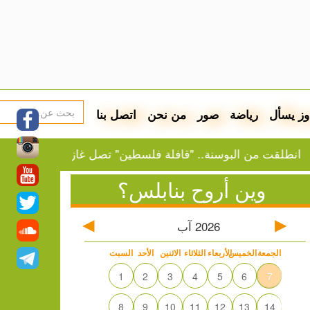
وز يسأل
رياضة
صور
من نحن
اتصل بنا
ت من البوسنة.. "قافلة فلسطين" تصل غازي عنتاب
النفط
وين أروح بنابلس؟
2026
آب
الجمعة
الخميس
الأربعاء
الثلاثاء
الاثنين
الأحد
السبت
1
2
3
4
5
6
7
8
9
10
11
12
13
14