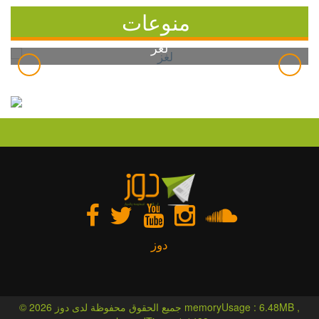
منوعات
لغز
دوز
© 2026 جميع الحقوق محفوظة لدى دوز memoryUsage : 6.48MB ,