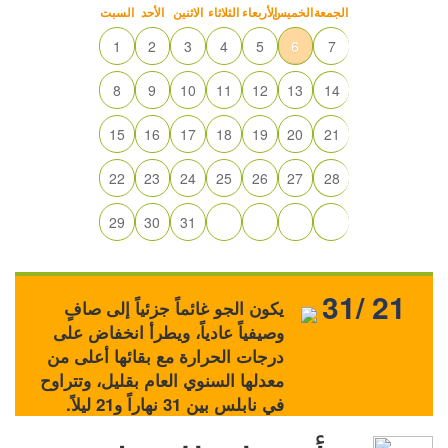
الجمعة
الخميس
الأربعاء
الثلاثاء
الاثنين
الأحد
السبت
1
2
3
4
5
6
7
8
9
10
11
12
13
14
15
16
17
18
19
20
21
22
23
24
25
26
27
28
29
30
31
31/ 21
يكون الجو غائماً جزئياً إلى صافٍ
وصيفياً عادياً، ويطرأ انخفاض على
درجات الحرارة مع بقائها أعلى من
معدلها السنوي العام بقليل، وتتراوح
في نابلس بين 31 نهاراً و21 ليلاً.