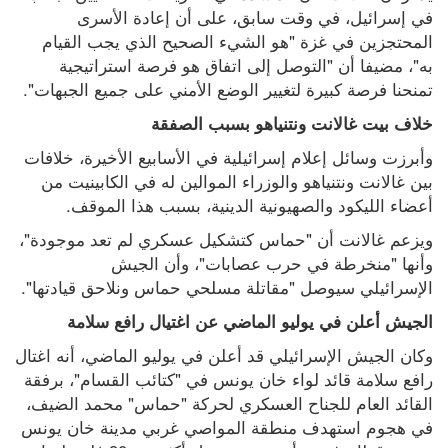
في إسرائيل، في وقت سابق، على أن إعادة الأسرى 
المحتجزين في غزة "هو الشيء الصحيح الذي يجب القيام 
به"، مضيفا أن "التوصل إلى اتفاق هو فرصة استراتيجية 
تمنحنا فرصة كبيرة لتغيير الوضع الأمني ​​على جميع الجبهات".
خلاف بيت غالانت ونتنياهو بسبب الصفقة
وأبرزت وسائل إعلام إسرائيلية في الأسابيع الأخيرة، خلافات 
بين غالانت ونتنياهو والوزراء الموالين له في الكابينيت من 
أعضاء الليكود والصهيونية الدينية، بسبب هذا الموقف.
ويزعم غالانت أن "حماس كتشكيل عسكري لم تعد موجودة"، 
وأنها "منخرطة في حرب عصابات"، وأن الجيش 
الإسرائيلي سيوصل "مقاتلة مسلحي حماس ونلاحق قيادتها".
الجيش أعلن في يوليو الماضي عن اغتيال رافع سلامة
وكان الجيش الإسرائيلي قد أعلن في يوليو الماضي، أنه اغتال 
رافع سلامة قائد لواء خان يونس في "كتائب القسام"، برفقة 
القائد العام للجناح العسكري لحركة "حماس" محمد الضيف، 
في هجوم استهدف منطقة المواصي غربي مدينة خان يونس 