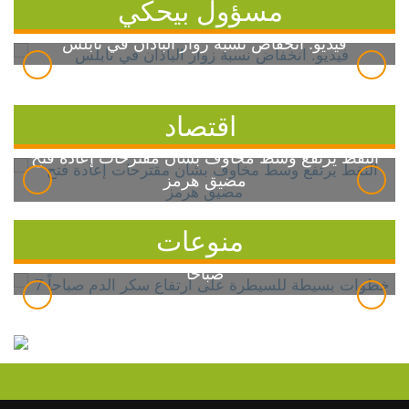
مسؤول بيحكي
فيديو: انخفاض نسبة زوار الباذان في نابلس
اقتصاد
النفط يرتفع وسط مخاوف بشأن مقترحات إعادة فتح
مضيق هرمز
منوعات
7 خطوات بسيطة للسيطرة على ارتفاع سكر الدم
صباحاً