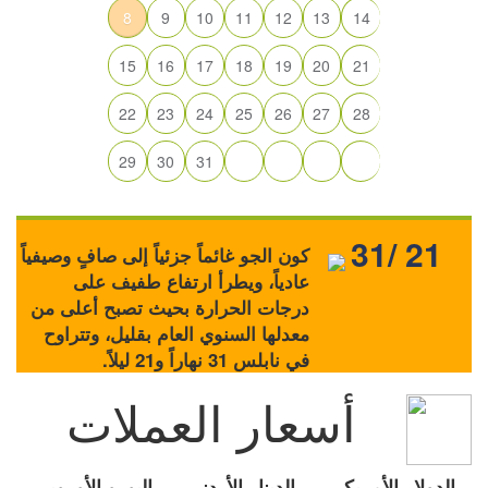
8
9
10
11
12
13
14
15
16
17
18
19
20
21
22
23
24
25
26
27
28
29
30
31
31/ 21
كون الجو غائماً جزئياً إلى صافٍ وصيفياً
عادياً، ويطرأ ارتفاع طفيف على
درجات الحرارة بحيث تصبح أعلى من
معدلها السنوي العام بقليل، وتتراوح
في نابلس 31 نهاراً و21 ليلاً.
أسعار العملات
الدولار الأمريكي
الدينار الأردني
اليورو الأوروبي