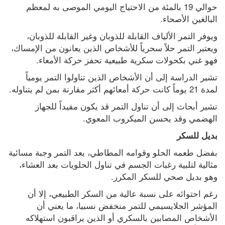
حوالي 19 بالمئة من الاحتياج اليومي الموصى به لمعظم 
البالغين الأصحاء.
ويوفر التمر الألياف القابلة للذوبان وغير القابلة للذوبان، 
ويعتبر التمر حلاً سحرياً للأشخاص الذين يعانون من الإمساك، 
فهو غني بكحولات سكرية طبيعية تحفز حركة الأمعاء.
تشير الدراسة إلى أن الأشخاص الذين تناولوا التمر يومياً 
لمدة 21 يوماً كانت حركة أمعائهم أكثر مقارنة بمن لم يتناوله.
تشير أبحاث إلى أن تناول التمر قد يكون مفيداً للجهاز 
الهضمي وقد يحسن الميكروب المعوي.
بديل للسكر
بفضل طعمه الحلو وقوامه المطاطي، يعد التمر وجبة مسائية 
مثالية لتلبية رغبات الجسم في تناول الحلويات بعد العشاء، 
وهو بديل صحي للسكر المكرر.
رغم احتوائه على نسبة عالية من السكر الطبيعي، إلا أن 
المؤشر الجلايسيمي للتمر منخفض نسبيا، ما يعني أن 
الأشخاص المصابين بالسكري أو الذين يراقبون استهلاكه 