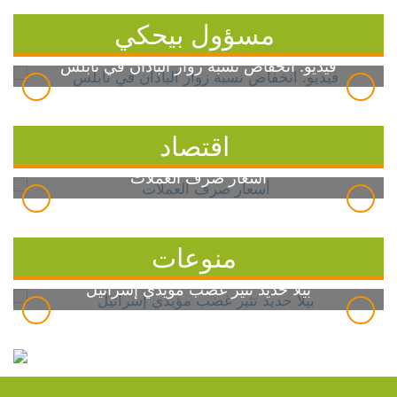
مسؤول بيحكي
فيديو: انخفاض نسبة زوار الباذان في نابلس
اقتصاد
أسعار صرف العملات
منوعات
بيلا حديد تثير غضب مؤيدي إسرائيل