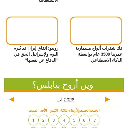
الاستيطانية
فك شفرات ألواح مسمارية
روبيو: اتفاق إيران قد يُبرم
عمرها 3500 عام بواسطة
اليوم ولإسرائيل الحق في
الذكاء الاصطناعي
"الدفاع عن نفسها"
وين أروح بنابلس؟
2026
آب
الجمعة
الخميس
الأربعاء
الثلاثاء
الاثنين
الأحد
السبت
1
2
3
4
5
6
7