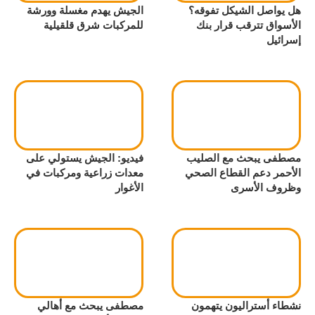
هل يواصل الشيكل تفوقه؟
الجيش يهدم مغسلة وورشة
الأسواق تترقب قرار بنك
للمركبات شرق قلقيلية
إسرائيل
مصطفى يبحث مع الصليب
فيديو: الجيش يستولي على
الأحمر دعم القطاع الصحي
معدات زراعية ومركبات في
وظروف الأسرى
الأغوار
نشطاء أستراليون يتهمون
مصطفى يبحث مع أهالي