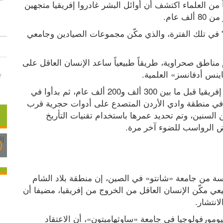
جامعة "ساوثهامبتون" البريطانية تفيد أن فريقاً دولياً من العلماء اكتشف أن أوائل البشر غادروا إفريقيا متجهين 
 عام.
وأثبت الباحثون وجود ما يُعرف بـ"ممر رطب التربة" في تلك الفترة، والذي مكّن مجموعات الصيادين وجامعي 
وقد شكّل هذا الممر البري الأخضر، الذي بات اليوم مناطق صحراوية، طريقاً طبيعياً ساعد الإنسان العاقل على 
ينس أدفانسز» العلمية.
ويشير العلماء إلى أن البشر المعاصرين ظهروا في إفريقيا قبل ما بين 300 ألف و200 ألف عام، ثم بدأوا في 
الانتشار خارج القارة على مراحل متعددة. كما عُثر في منطقة وادي الأردن المتصدع على أدوات حجرية قرب 
مجرى مائي كان غنيا بالمياه قبل عشرات الآلاف من السنين، وتم تحديد عمرها باستخدام تقنيات التأريخ 
رض الرواسب للضوء آخر مرة.
وقال الدكتور محمود عباس، الباحث الرئيسي للدراسة من جامعة «شانتو» في الصين، إن منطقة بلاد الشام 
خلال الفترات المناخية الرطبة كانت بمثابة ممر طبيعي مكّن الإنسان العاقل من الخروج من إفريقيا، مضيفا أن 
انتشار.
من جانبه، أوضح البروفيسور بول كارلينغ، أستاذ الجيومورفولوجيا في جامعة «ساوثهامبتون»، أن الاعتقاد 