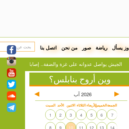
وز يسأل
رياضة
صور
من نحن
اتصل بنا
ش يواصل عدوانه على غزة والضفة.. إصابات وقصف واعتقالات
وين أروح بنابلس؟
2026
آب
الجمعة
الخميس
الأربعاء
الثلاثاء
الاثنين
الأحد
السبت
1
2
3
4
5
6
7
8
9
10
11
12
13
14