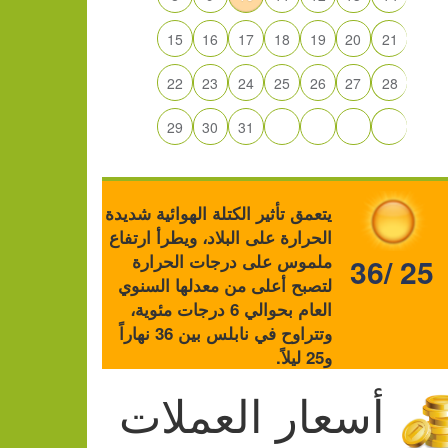
15
16
17
18
19
20
21
22
23
24
25
26
27
28
29
30
31
يتعمق تأثير الكتلة الهوائية شديدة
الحرارة على البلاد، ويطرأ ارتفاع
ملموس على درجات الحرارة
36/ 25
لتصبح أعلى من معدلها السنوي
العام بحوالي 6 درجات مئوية،
وتتراوح في نابلس بين 36 نهاراً
و25 ليلاً.
أسعار العملات