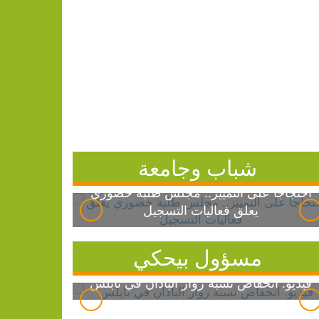
شباب وجامعة
احتجاجاً على التمييز.. مجلس طلبة خضوري
يعلق فعاليات التسجيل
مسؤول بيحكي
فيديو: انخفاض نسبة زوار الباذان في نابلس