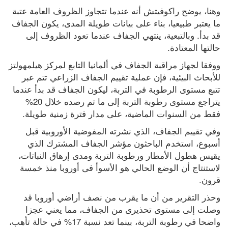
وهنا، يوضح راكوفيتش أنه عندما تتجاوز الظروف العامة عتبة 
ما يعتبر طبيعيا، بناء على بيانات طويلة المدى، يكون الجفاف 
قد بدأ. وبالتبعية، ينتهي الجفاف عندما تعود الظروف إلى 
حالتها المعتادة.
ووفقا لجهاز مراقبة الجفاف في ألمانيا التابع لمركز هيلمهولتز 
للأبحاث البيئية، فإن عملية تقييم الجفاف الزراعي تتم عبر 
تتبع مستوى الرطوبة في التربة، ليكون الجفاف قد بدأ عندما 
يتراجع مستوى رطوبة التربة إلى ما تم رصده خلال 20% 
فقط من السنوات الماضية، على مدار فترة زمنية طويلة.
وفي تقييم الجفاف، الذي نشرته المفوضية الأوروبية قبل 
أسبوع، استخدم الباحثون مؤشر الجفاف المشترك الذي 
يقيس هطول الأمطار ورطوبة التربة ومدى إرهاق النباتات، 
لاستنتاج أن الوضع الحالي هو الأسوأ فى أوروبا منذ خمسة 
قرون. 
وحذر التقرير من أن ما يقرب من نصف أراضي أوروبا قد 
وصلت إلى مستوى تحذيرى من الجفاف، مما يعني عجزا 
واضحا في رطوبة التربة، بينما تعد نسبة 17% في حالة تأهب، 