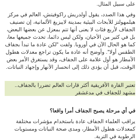
على سبيل المثال.
وفي هذا الصدد، يقول أولدريش راكوفيتش، العالم في مركز 
هيلمهولتز للأبحاث البيئية بمدينة لايبزيغ الألمانية، إن تصنيف 
الجفاف لأربع فئات لا يعنى أنها تتم بمعزل عن بعضها البعض، 
بل في كثير من الأحيان، ولكن ليس دائما، تحدث جميعها معا، 
كما هو الحال الآن في أوروبا. ولفت "لكن عادة ما تبدأ بجفاف 
الطقس أولا". وأوضح أنه عادة ما يكون تراجع معدلات هطول 
الأمطار هو أول علامة على الجفاف، وقد يستغرق الأمر بعض 
الوقت، قبل أن يؤدى ذلك إلى انحسار الأنهار وإجهاد النباتات.
تعتبر القارة الأفريقية أكثر قارات العالم تضررا بالجفاف..
مشهد للجفاف في مدغشقر
في أي مرحلة يصبح الجفاف أمرا واقعا؟
يراقب العلماء الجفاف عادة باستخدام مؤشرات مختلفة 
كمعدلات هطول الأمطار، ومدى صحة النباتات ومستويات 
الرطوبة في التربة. 