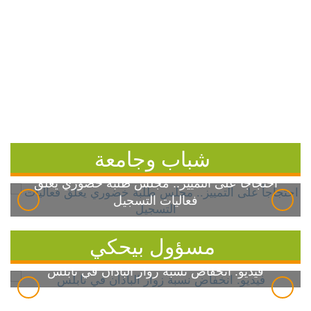
شباب وجامعة
احتجاجاً على التمييز.. مجلس طلبة خضوري يعلق
فعاليات التسجيل
مسؤول بيحكي
فيديو: انخفاض نسبة زوار الباذان في نابلس