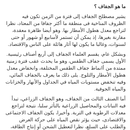
ما هو الجفاف ؟
يشير مصطلح الجفاف إلى فترة من الزمن تكون فيه 
الظروف المناخية فى منطقة ما أكثر جفافا من المعتاد، نظرا 
لتراجع معدل هطول الأمطار بها. وهو أيضا ظاهرة معقدة، 
مقارنة بغيرها، إذ يمكن أن تستمر لأسابيع أو شهور أو حتى 
لسنوات، وغالبا ما يكون لها آثار هائلة على الناس والاقتصاد. 
وبشكل عام، يقسم العلماء الجفاف إلى أربع أصناف رئيسية. 
الأول يسمى جفاف الطقس، وهو ما يحدث عقب فترة زمنية 
ممتدة من أانماط جفاف الطقس المختلفة، وانخفاض معدل 
هطول الأمطار والثلوج. يلى ذلك ما يعرف بالجفاف المائي، 
وفيه تنخفض مستويات المياه في الجداول والأنهار والخزانات 
والمياه الجوفية.
أما الصنف الثالث من الجفاف، وهو الجفاف الزراعي، تبدأ 
فيه النباتات والمحاصيل الزراعية بالتأثر سلبا، نتيجة لتراجع 
معدلات الرطوبة في التربة. وأخيرا، يكون الجفاف الاجتماعى 
والاقتصادى، حيث يؤثر نقص المياه على حركة العرض 
والطلب على السلع، نظرا لتعطيل الشحن أو إنتاج الطاقة، 