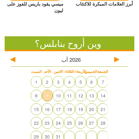
أبرز العلامات المبكرة للاكتئاب
ميسي يقود باريس للفوز على
ليون
وين أروح بنابلس؟
2026
آب
الجمعة
الخميس
الأربعاء
الثلاثاء
الاثنين
الأحد
السبت
1
2
3
4
5
6
7
8
9
10
11
12
13
14
15
16
17
18
19
20
21
22
23
24
25
26
27
28
29
30
31