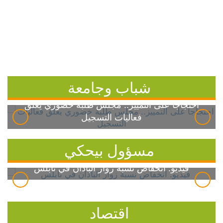
شباب وجامعة
احتجاجاً على التمييز.. مجلس طلبة خضوري يعلق
فعاليات التسجيل
مسؤول بيحكي
فيديو: انخفاض نسبة زوار الباذان في نابلس
اقتصاد