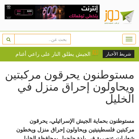
Togg
navi
 نابلس
الجيش يطلق النار على راعي أغنام في إذنا غرب ا
شريط الأخبار
مستوطنون يحرقون مركبتين
ويحاولون إحراق منزل في
الخليل
مستوطنون بحماية الجيش الإسرائيلي، يحرقون
مركبتين فلسطينيتين ويحاولون إحراق منزل ويخطون
شعارات عنصرية في بلدة حلحول بمحافظة الخليل.