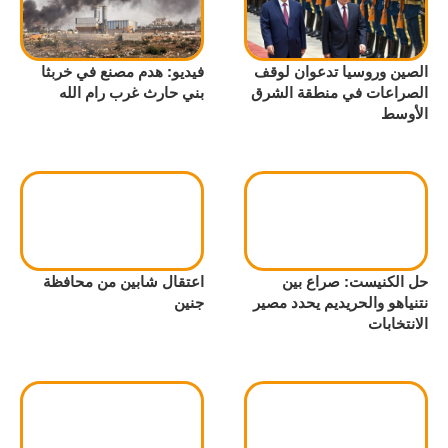
الصين وروسيا تدعوان لوقف
فيديو: هدم مصنع في خربثا
الصراعات في منطقة الشرق
بني حارث غرب رام الله
الأوسط
حل الكنيست: صراع بين
اعتقال شابين من محافظة
نتنياهو والحريديم يحدد مصير
جنين
الانتخابات