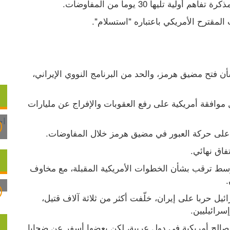
 تليها 30 يوما من المفاوضات.
لمقترح الأمريكي باعتباره "استسلام".
- المفاوضات تهدف إلى التوصل لاتفاق تفصيلي بشأن فتح مضيق هرمز، والحد من البرنامج النووي الإيراني، 
- تلتزم إيران بوقف تخصيب اليورانيوم مؤقتا مقابل موافقة أمريكية على رفع العقوبات والإفراج عن مليارات 
ة على حركة العبور في مضيق هرمز خلال المفاوضات.
فاق نهائي.
- ويكشف الرد الإيراني عن فجوات في التفاوض، وسط ترقب بشأن الخطوات الأمريكية المقبلة، مع مخاوف 
وفي 28 فبراير/ شباط بدأت الولايات المتحدة وإسرائيل حربا على إيران، خلّفت أكثر من ثلاثة آلاف قتيل، 
رائيليين.
كما نفذت إيران هجمات ضد ما قالت إنها قواعد ومصالح أمريكية في دول عربية، لكن بعضها أسفر عن ضحايا 