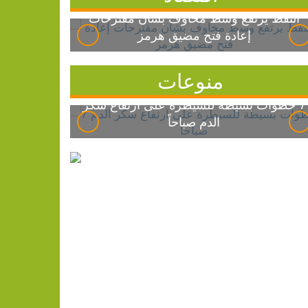
النفط يرتفع وسط مخاوف بشأن مقترحات
إعادة فتح مضيق هرمز
منوعات
7 خطوات بسيطة للسيطرة على ارتفاع سكر
الدم صباحاً