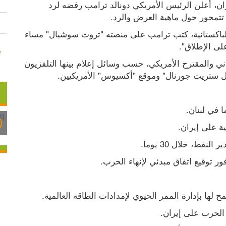
في أحدث انتكاسة لمفاوضات إنهاء الحرب على إيران، أعلن الرئيس الأمريكي دونالد ترامب رفضه لرد 
تتمحور حول ماهية العرض والرد.
وتعقيبا على الرد الذي سلمته إيران إلى الوساطة الباكستانية، كتب ترامب على منصته "تروث سوشيال" مساء 
على الإطلاق".
وفي هذا الإطار ترصد الأناضول أبرز بنود الرد الإيراني والمقترح الأمريكي، حسب وسائل إعلام بينها التلفزيون 
وول ستريت جورنال" وموقع "أكسيوس" الأمريكيين.
 في لبنان.
ة على إيران.
فط، خلال 30 يوما.
ور توقيع اتفاق مبدئي لإنهاء الحرب.
لها بإدارة الممر الحيوي لإمدادات الطاقة العالمية.
لحرب على إيران.