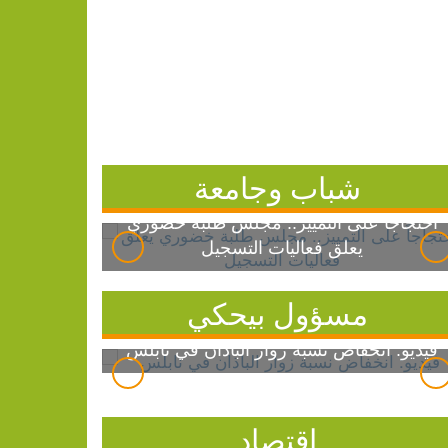
شباب وجامعة
احتجاجاً على التمييز.. مجلس طلبة خضوري
يعلق فعاليات التسجيل
مسؤول بيحكي
فيديو: انخفاض نسبة زوار الباذان في نابلس
اقتصاد