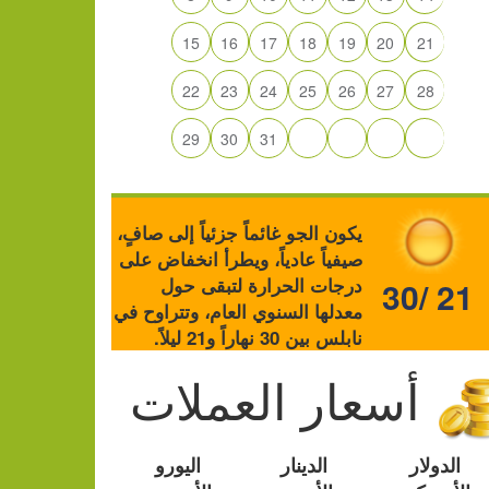
15
16
17
18
19
20
21
22
23
24
25
26
27
28
29
30
31
يكون الجو غائماً جزئياً إلى صافٍ،
صيفياً عادياً، ويطرأ انخفاض على
درجات الحرارة لتبقى حول
30/ 21
معدلها السنوي العام، وتتراوح في
نابلس بين 30 نهاراً و21 ليلاً.
أسعار العملات
الدولار
الدينار
اليورو