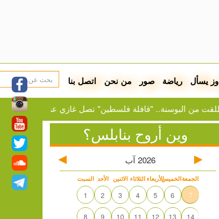
وز يسأل
رياضة
صور
من نحن
اتصل بنا
بوسنة.. "قافلة فلسطين" تصل غازي عنتاب
النفط يرتفع 
وين أروح بنابلس؟
2026
آب
الجمعة
الخميس
الأربعاء
الثلاثاء
الاثنين
الأحد
السبت
1
2
3
4
5
6
7
8
9
10
11
12
13
14