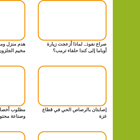
صراع نفوذ.. لماذا أزعجت زيارة
هدم منزل ومن
أوباما إلى كندا حلفاء ترمب؟
مخيم الجلزون
إصابتان بالرصاص الحي في قطاع
مطلوب أخصائ
غزة
وصناعة محتو