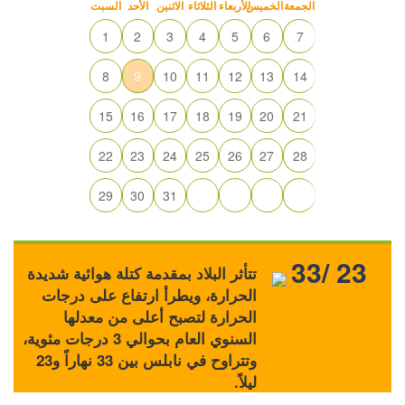
الجمعة
الخميس
الأربعاء
الثلاثاء
الاثنين
الأحد
السبت
1
2
3
4
5
6
7
8
9
10
11
12
13
14
15
16
17
18
19
20
21
22
23
24
25
26
27
28
29
30
31
33/ 23
تتأثر البلاد بمقدمة كتلة هوائية شديدة
الحرارة، ويطرأ ارتفاع على درجات
الحرارة لتصبح أعلى من معدلها
السنوي العام بحوالي 3 درجات مئوية،
وتتراوح في نابلس بين 33 نهاراً و23
ليلاً.