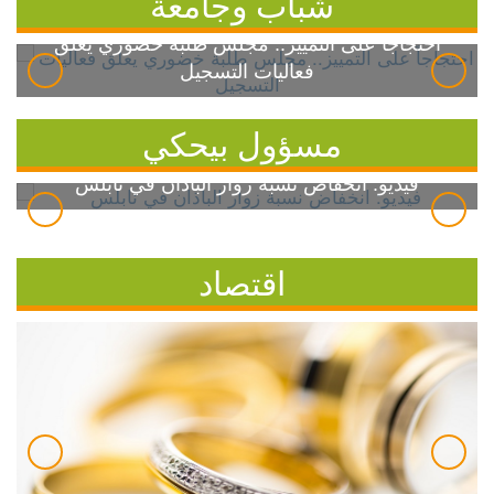
شباب وجامعة
احتجاجاً على التمييز.. مجلس طلبة خضوري يعلق
فعاليات التسجيل
مسؤول بيحكي
فيديو: انخفاض نسبة زوار الباذان في نابلس
اقتصاد