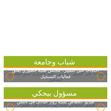
شباب وجامعة
احتجاجاً على التمييز.. مجلس طلبة خضوري يعلق
فعاليات التسجيل
مسؤول بيحكي
فيديو: انخفاض نسبة زوار الباذان في نابلس