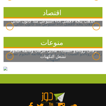
اقتصاد
الذهب يتجه لأفضل أداء أسبوعي منذ كانون الثاني
منوعات
زفاف رونالدو السبت؟ ماديرا تترقب وقائمة النجوم
تشعل التكهنات