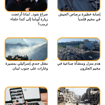
إصابة خطيرة برصاص الجيش
صراع نفوذ.. لماذا أزعجت
في مخيم قلنديا
زيارة أوباما إلى كندا حلفاء
ترمب؟
هدم منزل ومنشأة صناعية في
مقتل جندي إسرائيلي بمسيرة
مخيم الجلزون
وغارات على جنوب لبنان