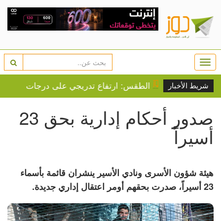
Togg
navi
ئيل
الطقس: ارتفاع تدريجي على درجات الحرارة
إصا
شريط الأخبار
صدور أحكام إدارية بحق 23
أسيراً
هيئة شؤون الأسرى ونادي الأسير ينشران قائمة بأسماء
23 أسيراً، صدرت بحقهم أومر اعتقال إداري جديدة.