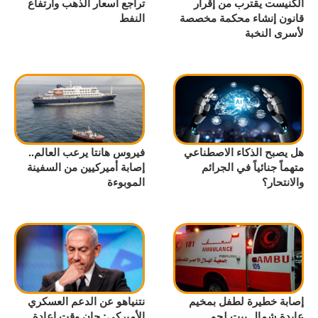
الكنيست يقترب من إقرار
تراجع أسعار الذهب وارتفاع
قانون إنشاء محكمة مخصصة
النفط
لأسرى النخبة
هل يصبح الذكاء الاصطناعي
فيروس هانتا يرعب العالم..
متهماً جنائياً في الجرائم
إصابة أميركيين من السفينة
والانتحار؟
الموبوءة
إصابة خطيرة لطفل بمخيم
نتنياهو عن الدعم العسكري
عايدة شمال بيت لحم
الأميركي: حان وقت إعادة