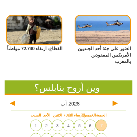
العثور على جثة أحد الجنديين
القطاع: ارتقاء 72.740 مواطناً
الأمريكيين المفقودين
بالمغرب
وين أروح بنابلس؟
2026
آب
الجمعة
الخميس
الأربعاء
الثلاثاء
الاثنين
الأحد
السبت
1
2
3
4
5
6
7