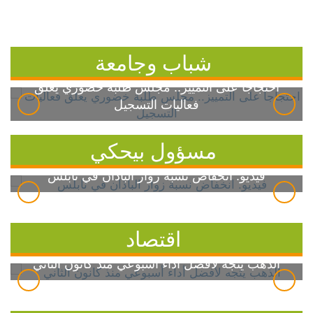
شباب وجامعة
احتجاجاً على التمييز.. مجلس طلبة خضوري يعلق
فعاليات التسجيل
مسؤول بيحكي
فيديو: انخفاض نسبة زوار الباذان في نابلس
اقتصاد
الذهب يتجه لأفضل أداء أسبوعي منذ كانون الثاني