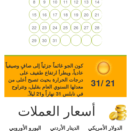
8
9
10
11
12
13
14
15
16
17
18
19
20
21
22
23
24
25
26
27
28
29
30
31
كون الجو غائماً جزئياً إلى صافٍ وصيفياً
عادياً، ويطرأ ارتفاع طفيف على
درجات الحرارة بحيث تصبح أعلى من
31/ 21
معدلها السنوي العام بقليل، وتتراوح
في نابلس 31 نهاراً و21 ليلاً.
أسعار العملات
الدولار الأمريكي
الدينار الأردني
اليورو الأوروبي