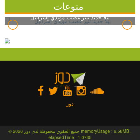
منوعات
بيلا حديد تثير غضب مؤيدي إسرائيل
دوز
© 2026 جميع الحقوق محفوظة لدى دوز memoryUsage : 6.58MB ,
elapsedTime : 1.0735