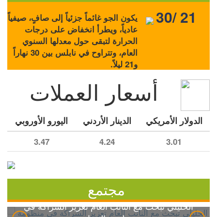
30/ 21
يكون الجو غائماً جزئياً إلى صافٍ، صيفياً
عادياً، ويطرأ انخفاض على درجات
الحرارة لتبقى حول معدلها السنوي
العام، وتتراوح في نابلس بين 30 نهاراً
و21 ليلاً.
أسعار العملات
الدولار الأمريكي
الدينار الأردني
اليورو الأوروبي
3.47
4.24
3.01
مجتمع
الخليلي تبحث مع النائب العام تعزيز الشراكة في