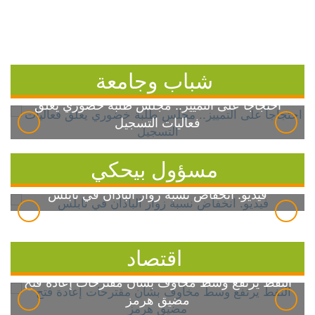
شباب وجامعة
احتجاجاً على التمييز.. مجلس طلبة خضوري يعلق
فعاليات التسجيل
مسؤول بيحكي
فيديو: انخفاض نسبة زوار الباذان في نابلس
اقتصاد
النفط يرتفع وسط مخاوف بشأن مقترحات إعادة فتح
مضيق هرمز