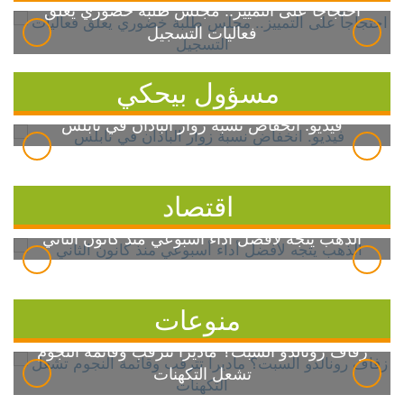
احتجاجاً على التمييز.. مجلس طلبة خضوري يعلق
فعاليات التسجيل
مسؤول بيحكي
فيديو: انخفاض نسبة زوار الباذان في نابلس
اقتصاد
الذهب يتجه لأفضل أداء أسبوعي منذ كانون الثاني
منوعات
زفاف رونالدو السبت؟ ماديرا تترقب وقائمة النجوم
تشعل التكهنات