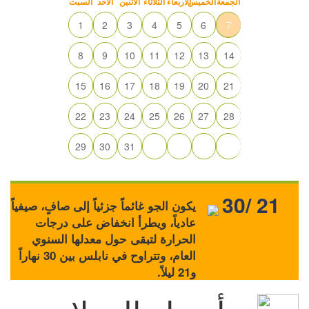
الجمعة
الخميس
الأربعاء
الثلاثاء
الاثنين
الأحد
السبت
1
2
3
4
5
6
7
8
9
10
11
12
13
14
15
16
17
18
19
20
21
22
23
24
25
26
27
28
29
30
31
30/ 21
يكون الجو غائماً جزئياً إلى صافٍ، صيفياً
عادياً، ويطرأ انخفاض على درجات
الحرارة لتبقى حول معدلها السنوي
العام، وتتراوح في نابلس بين 30 نهاراً
و21 ليلاً.