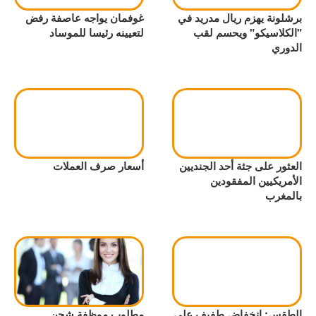
برشلونة يهزم ريال مدريد في
غوفمان يواجه عاصفة رفض
"الكلاسيكو" ويحسم لقب
لتعيينه رئيسا للموساد
الدوري
العثور على جثة أحد الجنديين
أسعار صرف العملات
الأمريكيين المفقودين
بالمغرب
الطقس: انخفاض طفيف على
مطلوب موظفة شحن