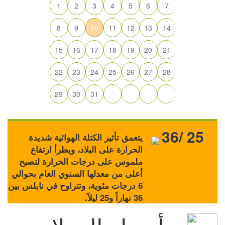
1
2
3
4
5
6
7
8
9
10
11
12
13
14
15
16
17
18
19
20
21
22
23
24
25
26
27
28
29
30
31
36/ 25
يتعمق تأثير الكتلة الهوائية شديدة
الحرارة على البلاد، ويطرأ ارتفاع
ملموس على درجات الحرارة لتصبح
أعلى من معدلها السنوي العام بحوالي
6 درجات مئوية، وتتراوح في نابلس بين
36 نهاراً و25 ليلاً.