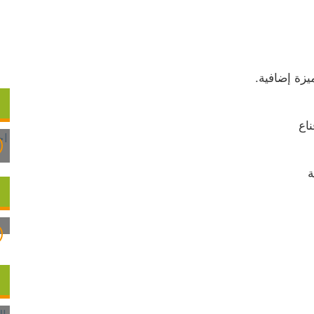
زة إضافية.
اع
ة