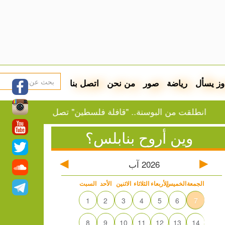
وز يسأل
رياضة
صور
من نحن
اتصل بنا
لقت من البوسنة.. "قافلة فلسطين" تصل غازي عنتاب
الن
وين أروح بنابلس؟
2026
آب
الجمعة
الخميس
الأربعاء
الثلاثاء
الاثنين
الأحد
السبت
1
2
3
4
5
6
7
8
9
10
11
12
13
14