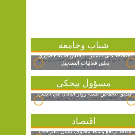
شباب وجامعة
احتجاجاً على التمييز.. مجلس طلبة خضوري
يعلق فعاليات التسجيل
مسؤول بيحكي
فيديو: انخفاض نسبة زوار الباذان في نابلس
اقتصاد
النفط يرتفع وسط مخاوف بشأن مقترحات