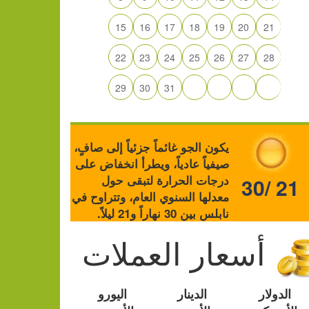
15
16
17
18
19
20
21
22
23
24
25
26
27
28
29
30
31
يكون الجو غائماً جزئياً إلى صافٍ،
صيفياً عادياً، ويطرأ انخفاض على
درجات الحرارة لتبقى حول
30/ 21
معدلها السنوي العام، وتتراوح في
نابلس بين 30 نهاراً و21 ليلاً.
أسعار العملات
الدولار
الدينار
اليورو