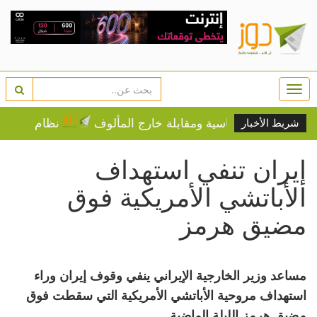
Togg
navi
سائل سياسية ومقابلة خارج المألوف
نظام "باتريوت" الأمير
شريط الأخبار
إيران تنفي استهداف
الأباتشي الأمريكية فوق
مضيق هرمز
مساعد وزير الخارجية الإيراني ينفي وقوف إيران وراء
استهداف مروحية الأباتشي الأمريكية التي سقطت فوق
مضيق هرمز الليلة الماضية.