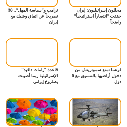
محللون إسرائيليون: إيران
ترامب و"سياسة المهل".. 38
حققت "انتصاراً استراتيجياً"
تصريحاً عن اتفاق وشيك مع
واضحاً
إيران
فرنسا تمنع سموتريتش من
قاعدة "رامات دافيد"
دخول أراضيها بالتنسيق مع 5
الإسرائيلية ربما أصيبت
دول
بصاروخ إيراني