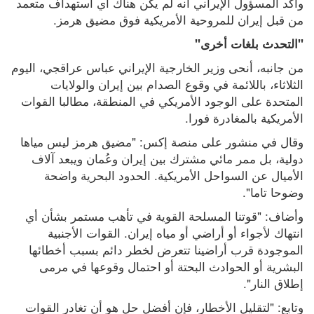
وأكد المسؤول الإيراني أنه لم يكن هناك أي استهداف متعمد 
من قبل إيران للمروحية الأمريكية فوق مضيق هرمز.
"التحدث بلغات أخرى"
من جانبه، أنحى وزير الخارجية الإيراني عباس عراقجي، اليوم 
الثلاثاء، باللائمة في وقوع الصدام بين إيران والولايات 
المتحدة على الوجود الأمريكي في المنطقة، مطالبا القوات 
الأمريكية بالمغادرة فورا.
وقال في منشور على منصة إكس: "مضيق هرمز ليس مياها 
دولية، بل ممر مائي مشترك بين إيران وعُمان ويبعد آلاف 
الأميال عن السواحل الأمريكية. الحدود البحرية واضحة 
وضوحا تاما".
وأضاف: "قوتنا المسلحة القوية في تأهب مستمر بشأن أي 
انتهاك لأجواء أو أراضي أو مياه إيران. القوات الأجنبية 
الموجودة قرب أراضينا تتعرض لخطر دائم بسبب أخطائها 
البشرية أو الحوادث البحتة أو احتمال وقوعها في مرمى 
إطلاق النار".
وتابع: "لتقليل الأخطار، فإن أفضل حل هو أن تغادر القوات 