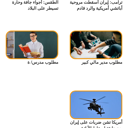
ترامب: إيران أسقطت مروحية
الطقس: أجواء جافة وحارة
أباتشي أمريكية والرد قادم
تسيطر على البلاد
مطلوب مدير مالي كبير
مطلوب مدرس/ ة
أمريكا تشن ضربات على إيران