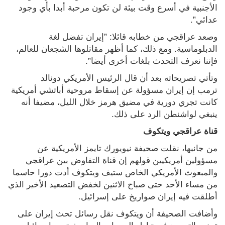
الأجنبية في أسرع وقت بيئة لن تكون مرحبة أبدا بأي وجود 
عدائي".
وصعد عراقجي من خطابه قائلا: "إيران تفضل لغة 
الدبلوماسية. ومع ذلك، كما أظهر مقاتلوها الشجعان للعالم، 
فإننا نعرف التحدث بلغات أخرى أيضا".
وتأتي تصريحاته بعد أن قال الرئيس الأمريكي دونالد 
ترمب إن إيران مسؤولة عن إسقاط مروحية أباتشي أمريكية 
كانت تجري دورية في مضيق هرمز خلال الليل، مضيفا أنه 
ينبغي لواشنطن الرد على ذلك.
قناة عراقجي ويتكوف
من جانبها، نقلت صحيفة نيويورك تايمز الأمريكية عن 
مسؤولين أمريكيين قولهم إن قناة التفاوض بين عراقجي 
والمبعوث الأمريكي الخاص ستيف ويتكوف أدت دورا حاسما 
من مساء الأحد حتى صباح الاثنين لخفض التصعيد الأخير الذي 
أطلقت فيه إيران صواريخ على إسرائيل.
وأضافت الصحيفة أن ويتكوف نقل رسائل تحث إيران على 
تجنب التصعيد في تبادل الهجمات الصاروخية مع إسرائيل.