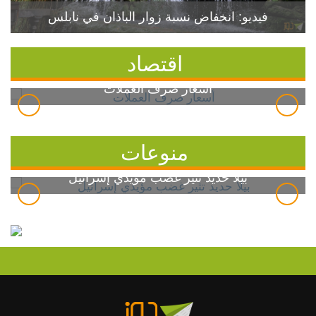
فيديو: انخفاض نسبة زوار الباذان في نابلس
اقتصاد
أسعار صرف العملات
منوعات
بيلا حديد تثير غضب مؤيدي إسرائيل