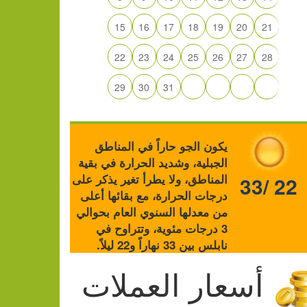
15
16
17
18
19
20
21
22
23
24
25
26
27
28
29
30
31
يكون الجو حاراً في المناطق
الجبلية، وشديد الحرارة في بقية
المناطق، ولا يطرأ تغير يذكر على
33/ 22
درجات الحرارة، مع بقائها أعلى
من معدلها السنوي العام بحوالي
3 درجات مئوية، وتتراوح في
نابلس بين 33 نهاراً و22 ليلاً.
أسعار العملات