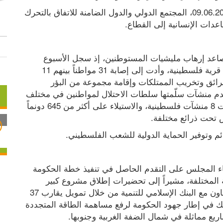
وطالب المجلس، في جلسته الأسبوعية، الثلاثاء 09.06.2026، المجتمع الدولي والدول الضامنة للاتفاق بالتحرك 
عدات الإنسانية إلى القطاع.
كما حمّل حكومة الاحتلال المسؤولية الكاملة عن تصاعد إرهاب مليشيات المستوطنين، إذ سجل الأسبوع 
الماضي ما مجموعه 82 اعتداءً إرهابياً استهدفت 13 قرية فلسطينية، وأدت إلى إصابة 31 مواطناً بينهم 11 
طفلاً، وشملت هذه الاعتداءات محاولات إشعال الحرائق وتخريب الممتلكات وإقامة مجموعة من البؤر 
الاستيطانية، يضاف ذلك إلى أكثر من 23 إخطاراً بهدم منشآت سلّمتها سلطات الاحتلال لمواطنين في مختلف 
المحافظات، بالتزامن مع تنفيذ 4 عمليات هدم طالت 8 منشآت فلسطينية، والاستيلاء على أكثر من 645 دونماً 
تحت ذرائع مختلفة.
 وتوفير الحماية الدولية للشعب الفلسطيني.
إلى ذلك، أطلع رئيس الوزراء محمد مصطفى أعضاء المجلس على التقدم الحاصل في تنفيذ خطة الحكومة 
للتحول نحو الطاقة المتجددة ومشاريع البنية التحتية المختلفة، مشيراً إلى تحضيرات إطلاق مشروع كبير 
للطاقة الشمسية في محافظة رام الله والبيرة بالتعاون مع البنك الإسلامي للتنمية من خلال تمويل يقارب 37 
مليون دولار عبر منح مالية جزئية وقرض مُيسّر، وذلك في إطار جهود الحكومة لرفع مساهمة الطاقة المتجددة 