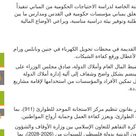
وفي سياق آخر، اعتمد مجلس الوزراء توصيات اللجنة الخاصة لدراسة الاحتياجات الحكومية من المباني تنفيذاً 
لتوجهات الحكومة بتقليص الإنفاق العام، ومنها ما يتعلق بمباني مؤسسات حكومية في القدس ومدارس ما بين 
إيجار واستبدال إيجار، بما يلبي الزيادة في أعداد الطلبة وتوفير بيئة دراسية مناسبة، ويراعي الأوضاع المالية 
كما صادق المجلس على الاستبدال بأجهزة التحكم القديمة في محطات تحويل الكهرباء في جنين ونابلس ورام 
لأعطال ورفع كفاءة الشبكات.
وضمن جهود الحكومة وبرنامجها لتعزيز الحوكمة وضبط المال العام وأملاك الدولة، صادق مجلس الوزراء على 
مشروع نظام تفويض أراضي أملاك الدولة، الذي سينضم بشكل واضح وشفاف إلى آلية إدارة أملاك الدولة 
والاستفادة منها بما يحقق المصلحة العامة، من خلال تمكين الأفراد والمؤسسات من استخدامها لإقامة مشاريع 
دة.
وناقش مجلس الوزراء بالقراءة الأولى مشروع قرار بقانون تنظيم مركز الاستجابة الموحد للطوارئ (911)، بما 
لطوارئ، ويعزز كفاءة العمل وحماية أرواح المواطنين.
واعتمد مجلس الوزراء، أيضاً، البرنامج التنفيذي لمذكرة التفاهم للتعاون الإسلامي بين وزارة الأوقاف والشؤون 
الإسلامية بالمملكة المغربية ووزارة الأوقاف والشؤون الدينية بدولة فلسطين للسنوات من (2026-2028)، بما 