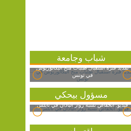
شباب وجامعة
تمديد فترة استقبال طلبات منح البكالوريوس
في تونس
مسؤول بيحكي
فيديو: انخفاض نسبة زوار الباذان في نابلس
اقتصاد