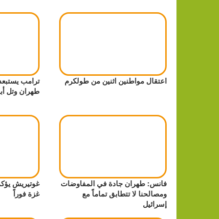
اعتقال مواطنين اثنين من طولكرم
ترامب يستبعد
طهران وتل أب
فانس: طهران جادة في المفاوضات
غوتيريش يؤكد
ومصالحنا لا تتطابق تماماً مع
غزة فوراً
إسرائيل