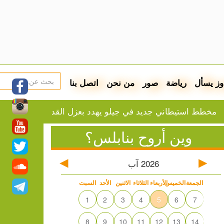
وز يسأل
رياضة
صور
من نحن
اتصل بنا
تيطاني جديد في جيلو يهدد بعزل القدس الشرقية عن بيت لحم
وين أروح بنابلس؟
2026
آب
الجمعة
الخميس
الأربعاء
الثلاثاء
الاثنين
الأحد
السبت
1
2
3
4
5
6
7
8
9
10
11
12
13
14