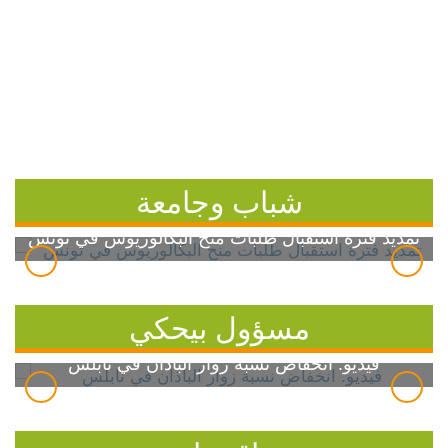
شباب وجامعة
تمديد فترة استقبال طلبات منح البكالوريوس في تونس
مسؤول بيحكي
فيديو: انخفاض نسبة زوار الباذان في نابلس