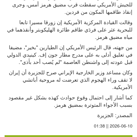
للجيش الأمريكي سقطت قرب مضيق هرمز ⁠أمس، وجرى 
إنقاذ طاقمها المكون من فردين.
وقالت القيادة ⁠المركزية الأمريكية إن زورقا مسيرا ‌تابعا 
للبحرية عثر على فردَي طاقم طائرة الهليكوبتر وأنقذهما ⁠في 
مياه ⁠مضيق ⁠هرمز.
من جهته، قال ⁠الرئيس ⁠الأمريكي إن الطيارين "بخير"، مضيفا 
في تعليق أدلى به على مدرج مطار جون إف. كينيدي الدولي 
قبل عودته إلى واشنطن ‌العاصمة "لم يُصب أحد بأذى".
وكان مساعد وزير الخارجية الإيراني صرح للجزيرة أن إيران 
لا تقف وراء الهجوم الذي تعرضت له مروحية أباتشي 
الأمريكية.
كما أشار إلى احتمال وقوع حوادث كهذه بشكل غير مقصود 
بسبب الأجواء المتوترة بمضيق هرمز.
المصدر: الجزيرة
2026-06-10 || 01:38