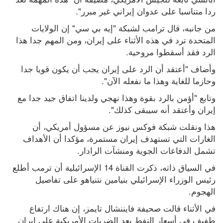
ردا متناسبا على عدوان إيراني غير مبرر".
من جانبه، قال ترامب لشبكة "إيه بي سي" إن الولايات 
المتحدة ترد في هذه الأثناء على إيران، ومن المهم جدا هذا 
الرد فقد أسقطوا مروحية.
وأضاف "أعتقد أن الرد على إيران يجب أن يكون قويا جدا 
وحازما للغاية وهذا ما نفعله الآن".
وتابع "أؤمن بالرد بقوة وهذا نهجي ولدينا اتفاق جيد جدا مع 
إيران وأعتقد أنه سيبقى كذلك".
هذا ونقلت شبكة فوكس نيوز عن مسؤول أمريكي، أن 
الغارات التي تستهدف إيران مستمرة، مؤكدا أن الأهداف 
تشمل الدفاعات الجوية ومنشآت الرادار.
في السياق ذاته، ذكرت القناة 14 الإسرائيلية أن ترمب أطلع 
رئيس الوزراء الإسرائيلي بنيامين نتنياهو على تفاصيل 
الهجوم.
في الأثناء قالت صحيفة فايننشال تايمز، إن هناك ارتفاع 
طفيف في أسعار النفط بعد الضربات الأمريكية على إيران 