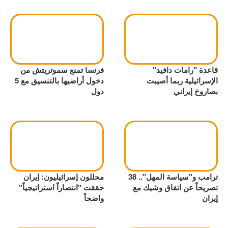
قاعدة "رامات دافيد"
فرنسا تمنع سموتريتش من
الإسرائيلية ربما أصيبت
دخول أراضيها بالتنسيق مع 5
بصاروخ إيراني
دول
ترامب و"سياسة المهل".. 38
محللون إسرائيليون: إيران
تصريحاً عن اتفاق وشيك مع
حققت "انتصاراً استراتيجياً"
إيران
واضحاً