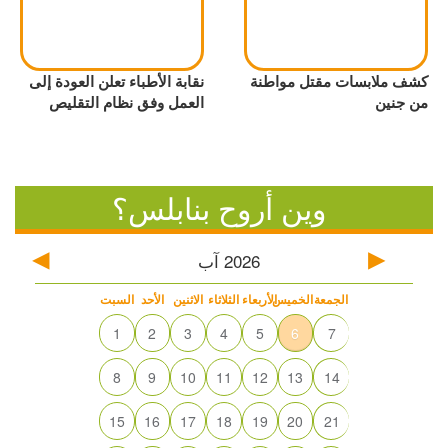
كشف ملابسات مقتل مواطنة
نقابة الأطباء تعلن العودة إلى
من جنين
العمل وفق نظام التقليص
وين أروح بنابلس؟
2026
آب
الجمعة
الخميس
الأربعاء
الثلاثاء
الاثنين
الأحد
السبت
1
2
3
4
5
6
7
8
9
10
11
12
13
14
15
16
17
18
19
20
21