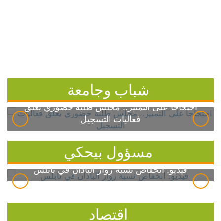
شباب وجامعة
احتجاجاً على التمييز.. مجلس طلبة خضوري يعلق
فعاليات التسجيل
مسؤول بيحكي
فيديو: انخفاض نسبة زوار الباذان في نابلس
اقتصاد