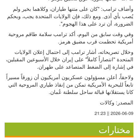
وأضاف ترامب: "كان على متنها طياران، وكلاهما بخير ولم 
يُصب بأي أذى. ومع ذلك، فإن الولايات المتحدة يجب، وبحكم 
الضرورة، أن ترد على هذا الهجوم".
وفي وقت سابق من اليوم، أكد ترامب سلامة طاقم مروحية 
أمريكية تحطمت قرب مضيق هرمز.
وخلال تصريحاته، أشار ترامب إلى احتمال إعلان الولايات 
المتحدة "انتصاراً كاملاً" على إيران خلال الأسبوعين المقبلين، 
في إشارة إلى الضغط المتصاعد على طهران.
ولاحقاً، أعلن مسؤولون عسكريون أمريكيون أن زورقاً مسيراً 
تابعاً للبحرية الأمريكية تمكن من إنقاذ طياري المروحية التي 
كانا يستقلانها قبالة ساحل سلطنة عُمان.
المصدر: وكالات
2026-06-09 || 21:23
مختارات