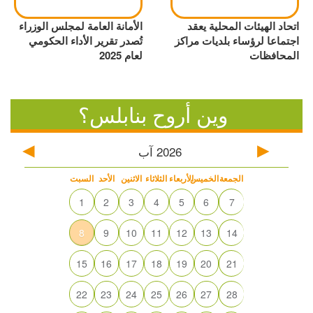
اتحاد الهيئات المحلية يعقد
الأمانة العامة لمجلس الوزراء
اجتماعا لرؤساء بلديات مراكز
تُصدر تقرير الأداء الحكومي
المحافظات
لعام 2025
وين أروح بنابلس؟
2026
آب
الجمعة
الخميس
الأربعاء
الثلاثاء
الاثنين
الأحد
السبت
1
2
3
4
5
6
7
8
9
10
11
12
13
14
15
16
17
18
19
20
21
22
23
24
25
26
27
28