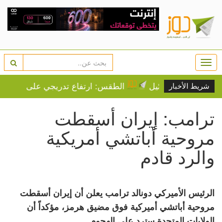
Togg
navi
 مؤيدي إسرائيل
الطقس: ارتفاع تدريجي على درجات الحرا
شريط الأخبار
ترامب: إيران أسقطت
مروحية أباتشي أمريكية
والرد قادم
الرئيس الأميركي دونالد ترامب يعلن أن إيران أسقطت
مروحية أباتشي أميركية فوق مضيق هرمز، مؤكداً أن
الولايات المتحدة سترد على الهجوم.