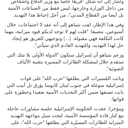
وأشار إلى أنه شكّل "فريقا خاصا مع وزير الدفاع وأشخاص 
من داخل الوزارة وخارجها، ليس فقط من الصناعات الأمنية 
بل أيضا من القطاع المدني"، من أجل إحباط هذا التهديد.
وفي هذا الإطار، لفت نتنياهو إلى أنه عقد 3 اجتماعات، خلال 
أسبوعين، مضيفا: "قلت لهم لا توجد لديكم قيود ميزانية، مهما 
كانت التكلفة فهي مقبولة. (...) وتوجيهي للفريق هو إيجاد 
حل لهذا التهديد، وللتهديد القادم الذي سيأتي".
وزعم نتنياهو أن إسرائيل ستكون "الدولة الأولى بلا شك التي 
ستقدم حلال لمشكلة الطائرات المسيرة بتقنية الألياف 
الضوئية".
وباتت المُسيرات التي يطلقها "حزب الله" على قوات 
إسرائيلية متوغلة في جنوب لبنان كابوسا يؤرق تل أبيب التي 
باتت تصنفها ضمن أكثر التحديات الأمنية تعقيدا وخطورة على 
قواتها.
ومؤخرا، عقدت الحكومة الإسرائيلية جلسة مشاورات عاجلة 
مع كبار قادة المؤسسة الأمنية، لبحث سبل مواجهة التهديد 
المتزايد للطائرات المسيّرة التي يطلقها "حزب الله"، على 