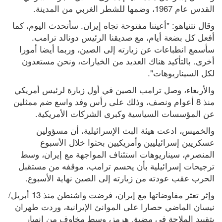
القدس عام 1967، وضمها للشطر الغربي من المدينة.
وقال نتنياهو: "أعيننا مفتوحة تجاه إيران. سأتحدث اليوم، كما 
أفعل كل بضعة أيام، مع صديقنا الرئيس دونالد ترامب. 
سأسمع انطباعات عن زيارته إلى الصين، وربما أيضا أمورا 
أخرى. بالتأكيد هناك العديد من الخيارات، ونحن مستعدون 
لكل السيناريوهات".
والأربعاء، وصل ترامب الصين في أول زيارة لرئيس أمريكي 
منذ 8 أعوام ونصف، وذلك على رأس وفد واسع ضم ممثلين 
عن المؤسسات السياسية وكبرى الشركات الأمريكية.
والخميس، ادعت هيئة البث الإسرائيلية، أن مسؤولين 
عسكريين إسرائيليين وأمريكيين بحثوا خلال الأسبوع 
المنصرم، سيناريوهات استئناف المواجهة مع إيران، وسط 
ترجيحات إسرائيلية بأن يحسم ترامب، موقفه من مستقبل 
الحرب عقب عودته من زيارته إلى الصين نهاية الأسبوع.
وإثر تعثر مفاوضاتها مع إيران، فرضت واشنطن منذ 13 أبريل/ 
نيسان الماضي حصارا على الموانئ الإيرانية، وردت طهران 
بتقييد الملاحة في مضيق هرمز، وسط مخاوف من انهيار 