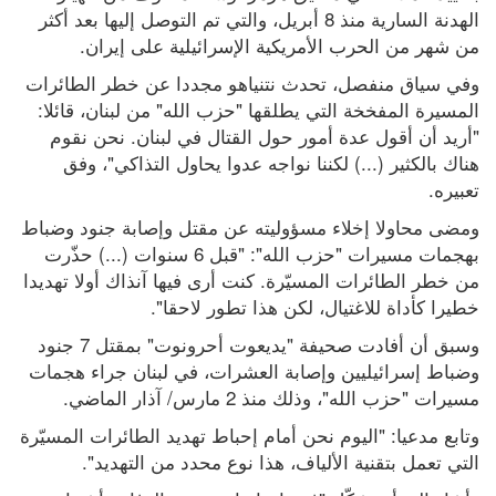
الهدنة السارية منذ 8 أبريل، والتي تم التوصل إليها بعد أكثر 
من شهر من الحرب الأمريكية الإسرائيلية على إيران.
وفي سياق منفصل، تحدث نتنياهو مجددا عن خطر الطائرات 
المسيرة المفخخة التي يطلقها "حزب الله" من لبنان، قائلا: 
"أريد أن أقول عدة أمور حول القتال في لبنان. نحن نقوم 
هناك بالكثير (...) لكننا نواجه عدوا يحاول التذاكي"، وفق 
تعبيره.
ومضى محاولا إخلاء مسؤوليته عن مقتل وإصابة جنود وضباط 
بهجمات مسيرات "حزب الله": "قبل 6 سنوات (...) حذّرت 
من خطر الطائرات المسيّرة. كنت أرى فيها آنذاك أولا تهديدا 
خطيرا كأداة للاغتيال، لكن هذا تطور لاحقا".
وسبق أن أفادت صحيفة "يديعوت أحرونوت" بمقتل 7 جنود 
وضباط إسرائيليين وإصابة العشرات، في لبنان جراء هجمات 
مسيرات "حزب الله"، وذلك منذ 2 مارس/ آذار الماضي.
وتابع مدعيا: "اليوم نحن أمام إحباط تهديد الطائرات المسيّرة 
التي تعمل بتقنية الألياف، هذا نوع محدد من التهديد".