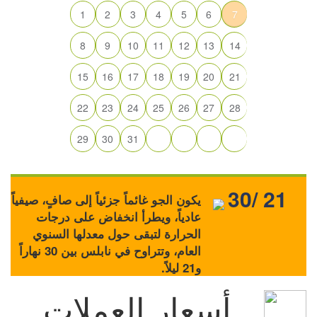
1
2
3
4
5
6
7
8
9
10
11
12
13
14
15
16
17
18
19
20
21
22
23
24
25
26
27
28
29
30
31
30/ 21
يكون الجو غائماً جزئياً إلى صافٍ، صيفياً
عادياً، ويطرأ انخفاض على درجات
الحرارة لتبقى حول معدلها السنوي
العام، وتتراوح في نابلس بين 30 نهاراً
و21 ليلاً.
أسعار العملات