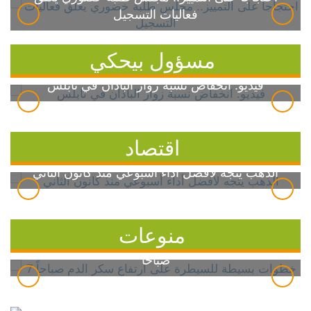
فعاليات التسجيل
مسؤول بيحكي
فيديو: انخفاض نسبة زوار الباذان في نابلس
اقتصاد
الذهب يتجه لأفضل أداء أسبوعي منذ كانون الثاني
منوعات
7 خطوات بسيطة للسيطرة على ارتفاع سكر الدم
صباحاً