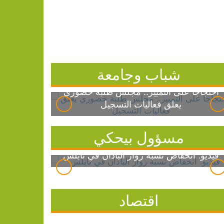
شباب وجامعة
احتجاجاً على التمييز.. مجلس طلبة خضوري
يعلق فعاليات التسجيل
مسؤول بيحكي
فيديو: انخفاض نسبة زوار الباذان في نابلس
اقتصاد