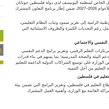
وقّع وزير التربية والتعليم العالي أمجد برهم، والممثل الخاص لمنظمة اليونيسف لدى دولة فلسطين جوناثان 
فيتش، الخطة السنوية "المدحرجة" لقطاع التعليم للأعوام 2026–2027، ضمن إطار برنامج التعاون المشترك 
وأكد برهم أن هذه الخطة تأتي في سياق الجهود الوطنية الرامية إلى تعزيز صمود وثبات النظام التعليمي، 
وضمان حق الطلبة في الوصول إلى تعليم آمن وشامل، رغم التحديات الكبيرة والظروف الاستثنائية التي 
 النفسي والاجتماعي
وشدد على أهمية هذه الخطة التي تتضمن؛ تطوير مرتكزات التعلم الرقمي، وتعزيز برامج الدعم النفسي 
والاجتماعي، والتوسع في التعليم المهني والتقني، ودعم البيئة والصحة المدرسية؛ بما يسهم في بناء قدرات 
الطلبة وتمكينهم من مهارات المستقبل، مؤكدا حرص الوزارة على توسيع الشراكات الدولية الداعمة للتعليم 
لتعليم من أجل التنمية.
لتعليم في فلسطين
بدوره؛ أكد فيتش التزام اليونيسف بمواصلة دعم قطاع التعليم في فلسطين، وتعزيز البرامج التي تضمن بيئة 
تعليمية آمنة وداعمة للأطفال واليافعين، مشيدا بالشراكة القائمة مع الوزارة، وأهمية العمل المشترك 