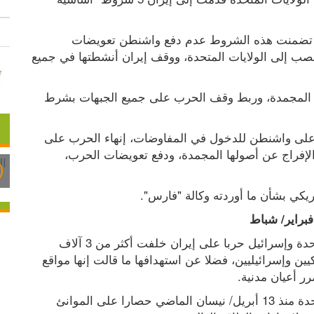
ووفقا لما أوردته وكالة فارس شبه الرسمية، الأحد، تضمنت هذه الشروط عدم دفع واشنطن تعويضات 
لطهران، وتسليم 400 كيلوغرام من اليورانيوم المخصب إلى الولايات المتحدة، ووقف إيران أنشطتها في جميع 
كما تضمنت الشروط عدم الإفراج عن أصول إيران المجمدة، وربط وقف الحرب على جميع الجبهات بشرط 
في المقابل، أفادت "فارس" بأن طهران اشترطت على واشنطن للدخول في المفاوضات، إنهاء الحرب على 
جميع الجبهات بما في ذلك لبنان، ورفع العقوبات، والإفراج عن أصولها المجمدة، ودفع تعويضات الحرب، 
يكي بشأن ما أوردته وكالة "فارس".
وفي 28 فبراير/ شباط الماضي، بدأت الولايات المتحدة وإسرائيل حربا على إيران خلفت أكثر من 3 آلاف 
قتيل، حسب طهران التي شنت هجمات قتلت أمريكيين وإسرائيليين، فضلا عن استهدافها ما قالت إنها مواقع 
ر أعيان مدنية.
وإثر تعثر مفاوضاتها مع إيران، تفرض الولايات المتحدة منذ 13 أبريل/ نيسان الماضي حصارا على الموانئ 