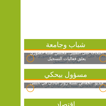
شباب وجامعة
احتجاجاً على التمييز.. مجلس طلبة خضوري
يعلق فعاليات التسجيل
مسؤول بيحكي
فيديو: انخفاض نسبة زوار الباذان في نابلس
اقتصاد