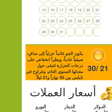
15
16
17
18
19
20
21
22
23
24
25
26
27
28
29
30
31
يكون الجو غائماً جزئياً إلى صافٍ،
صيفياً عادياً، ويطرأ انخفاض على
درجات الحرارة لتبقى حول
30/ 21
معدلها السنوي العام، وتتراوح في
نابلس بين 30 نهاراً و21 ليلاً.
أسعار العملات
الدولار
الدينار
اليورو