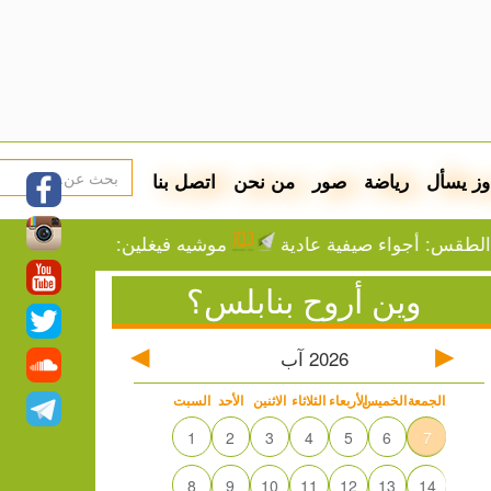
وز يسأل
رياضة
صور
من نحن
اتصل بنا
واء صيفية عادية
موشيه فيغلين: إما التهجير أو الموت ع
وين أروح بنابلس؟
2026
آب
الجمعة
الخميس
الأربعاء
الثلاثاء
الاثنين
الأحد
السبت
1
2
3
4
5
6
7
8
9
10
11
12
13
14