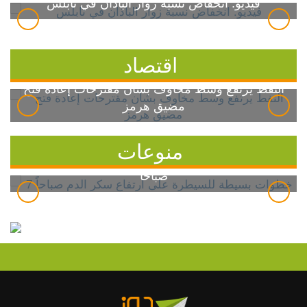
فيديو: انخفاض نسبة زوار الباذان في نابلس
اقتصاد
النفط يرتفع وسط مخاوف بشأن مقترحات إعادة فتح
مضيق هرمز
منوعات
7 خطوات بسيطة للسيطرة على ارتفاع سكر الدم
صباحاً