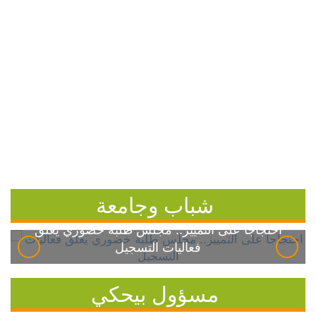
شباب وجامعة
احتجاجاً على التمييز.. مجلس طلبة خضوري يعلق
فعاليات التسجيل
مسؤول بيحكي