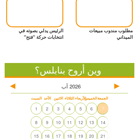
مطلوب مندوب مبيعات
الرئيس يدلي بصوته في
الميداني
انتخابات حركة "فتح"
وين أروح بنابلس؟
2026
آب
الجمعة
الخميس
الأربعاء
الثلاثاء
الاثنين
الأحد
السبت
1
2
3
4
5
6
7
8
9
10
11
12
13
14
15
16
17
18
19
20
21