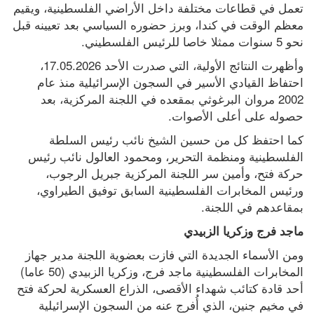
تعمل في قطاعات مختلفة داخل الأراضي الفلسطينية، ويقيم 
معظم الوقت في كندا، وبرز حضوره السياسي بعد تعيينه قبل 
نحو 5 سنوات ممثلا خاصا للرئيس الفلسطيني.
وأظهرت النتائج الأولية، التي صدرت الأحد 17.05.2026، 
احتفاظ القيادي الأسير في السجون الإسرائيلية منذ عام 
2002 مروان البرغوثي بمقعده في اللجنة المركزية، بعد 
حصوله على أعلى الأصوات.
كما احتفظ كل من حسين الشيخ نائب رئيس السلطة 
الفلسطينية ومنظمة التحرير، ومحمود العالول نائب رئيس 
حركة فتح، وأمين سر اللجنة المركزية جبريل الرجوب، 
ورئيس المخابرات الفلسطينية السابق توفيق الطيراوي، 
بمقاعدهم في اللجنة.
ماجد فرج وزكريا الزبيدي
ومن الأسماء الجديدة التي فازت بعضوية اللجنة مدير جهاز 
المخابرات الفلسطينية ماجد فرج، وزكريا الزبيدي (50 عاما) 
أحد قادة كتائب شهداء الأقصى، الذراع العسكرية لحركة فتح 
في مخيم جنين، الذي أُفرج عنه من السجون الإسرائيلية 