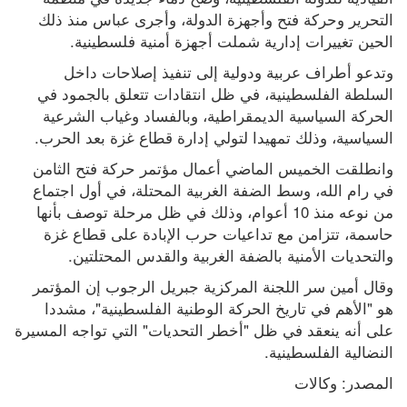
التحرير وحركة فتح وأجهزة الدولة، وأجرى عباس منذ ذلك 
الحين تغييرات إدارية شملت أجهزة أمنية فلسطينية.
وتدعو أطراف عربية ودولية إلى تنفيذ إصلاحات داخل 
السلطة الفلسطينية، في ظل انتقادات تتعلق بالجمود في 
الحركة السياسية الديمقراطية، وبالفساد وغياب الشرعية 
السياسية، وذلك تمهيدا لتولي إدارة قطاع غزة بعد الحرب.
وانطلقت الخميس الماضي أعمال مؤتمر حركة فتح الثامن 
في رام الله، وسط الضفة الغربية المحتلة، في أول اجتماع 
من نوعه منذ 10 أعوام، وذلك في ظل مرحلة توصف بأنها 
حاسمة، تتزامن مع تداعيات حرب الإبادة على قطاع غزة 
والتحديات الأمنية بالضفة الغربية والقدس المحتلتين.
وقال أمين سر اللجنة المركزية جبريل الرجوب إن المؤتمر 
هو "الأهم في تاريخ الحركة الوطنية الفلسطينية"، مشددا 
على أنه ينعقد في ظل "أخطر التحديات" التي تواجه المسيرة 
النضالية الفلسطينية.
المصدر: وكالات