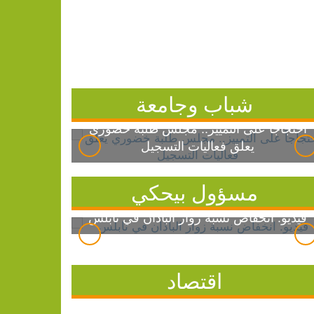
شباب وجامعة
احتجاجاً على التمييز.. مجلس طلبة خضوري
يعلق فعاليات التسجيل
مسؤول بيحكي
فيديو: انخفاض نسبة زوار الباذان في نابلس
اقتصاد