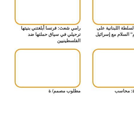
سلطة اللبنانية على
رامي شعث: فرنسا أبلغتني بنيتها
" السلام مع إسرائيل
ترحيلي في سياق حملتها ضد
الفلسطينيين
ة: محاسب
مطلوب مصمم/ ة