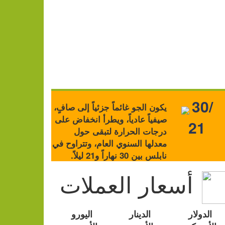
30/
يكون الجو غائماً جزئياً إلى صافٍ،
صيفياً عادياً، ويطرأ انخفاض على
21
درجات الحرارة لتبقى حول
معدلها السنوي العام، وتتراوح في
نابلس بين 30 نهاراً و21 ليلاً.
أسعار العملات
الدولار
الدينار
اليورو