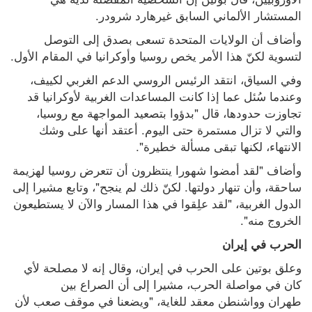
المستشار الألماني السابق غيرهارد شرودر.
وأضاف أن الولايات المتحدة تسعى بصدق إلى التوصل 
لتسوية لكنّ هذا الأمر يخص روسيا وأوكرانيا في المقام الأول.
وفي السياق، انتقد الرئيس الروسي الدعم الغربي لكييف، 
وعندما سُئل عما إذا كانت المساعدات الغربية لأوكرانيا قد 
تجاوزت حدودها، قال "بدؤوا بتصعيد المواجهة مع روسيا، 
والتي لا تزال مستمرة حتى اليوم. أعتقد أنها على وشك 
الانتهاء، لكنها تبقى مسألة خطيرة".
وأضاف "لقد أمضوا شهورا ينتظرون أن تتعرض روسيا لهزيمة 
ساحقة، وأن تنهار دولتها. لكنّ ذلك لم ينجح"، وتابع مشيرا إلى 
الدول الغربية، "لقد علِقوا في هذا المسار والآن لا يستطيعون 
الخروج منه".
الحرب في إيران
وعلق بوتين على الحرب في إيران، وقال إنه لا مصلحة لأي 
كان في مواصلة الحرب، مشيرا إلى أن الصراع بين 
طهران وواشنطن معقد للغاية، "ويضعنا في موقف صعب لأن 