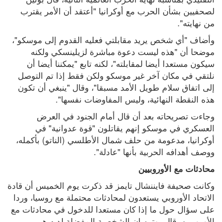
لصحفيين بشأن الحرب مع أوكرانيا "أعتقد أن الأمر يقترب 
من نهايته".
وأضاف "أي شخص يريد مقابلتي فعليه القدوم إلى موسكو"، 
موضحا أن "هذه ليست دعوة مباشرة لزيلينسكي ولكنه 
سيكون مستعدا أيضا لمقابلته"، لكنه تابع "يمكننا أيضا أن 
نلتقي في مكان آخر غير موسكو ولكن فقط إذا تم التوصل 
إلى اتفاق سلام طويل الأمد مسبقا"، وقال "ينبغي أن تكون 
هذه النقطة النهائية، وليس المفاوضات نفسها".
وجاءت تصريحاته بعد أن قال أمام الجنود في العرض 
العسكري في موسكو إنهم يقاتلون "قوة عدوانية" في 
أوكرانيا، مدعومة من حلف شمال الأطلسي (الناتو) بأكمله، 
ووصف أهدافه الحربية بأنها "عادلة".
محادثات مع الأوروبيين
وكانت صحيفة فايننشال تايمز قد ذكرت يوم الخميس أن قادة 
الاتحاد الأوروبي يستعدون لمحادثات محتملة مع روسيا، وردا 
على سؤال حول ما إذا كان مستعدا للدخول في محادثات مع 
الأوروبيين، قال بوتين إن الشخصية المفضلة لديه هي 