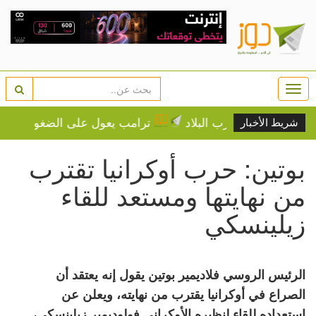
Togg
navi
رارة تضرب البلاد
ترامب يعول على الضغوط الاقتصادية على
شريط الأخبار
بوتين: حرب أوكرانيا تقترب
من نهايتها ومستعد للقاء
زيلينسكي
الرئيس الروسي فلاديمير بوتين يقول إنه يعتقد أن
الصراع في أوكرانيا يقترب من نهايته، ويعلن عن
استعداده للقاء لنظيره الأوكراني فولوديمير زيلينسكي،