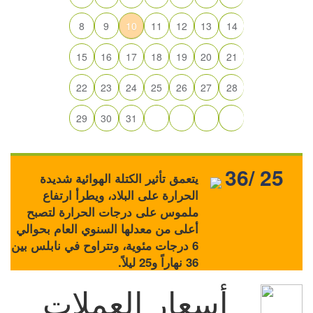
8
9
10
11
12
13
14
15
16
17
18
19
20
21
22
23
24
25
26
27
28
29
30
31
36/ 25
يتعمق تأثير الكتلة الهوائية شديدة
الحرارة على البلاد، ويطرأ ارتفاع
ملموس على درجات الحرارة لتصبح
أعلى من معدلها السنوي العام بحوالي
6 درجات مئوية، وتتراوح في نابلس بين
36 نهاراً و25 ليلاً.
أسعار العملات