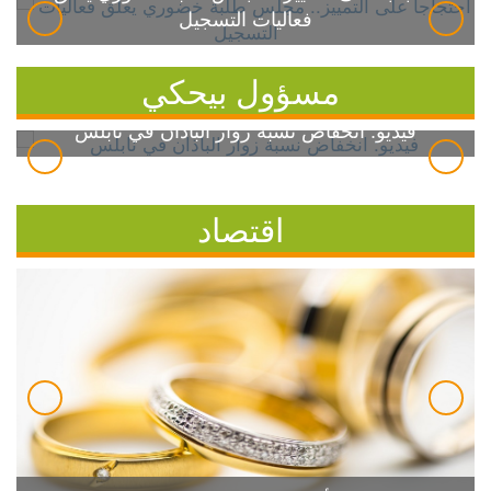
فعاليات التسجيل
مسؤول بيحكي
فيديو: انخفاض نسبة زوار الباذان في نابلس
اقتصاد