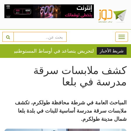
Togg
navi
 الكراهية والتحريض يتصاعد في أوساط المستوطنين
42 ألفاً يتنقلون عبر الجسر بأسبوع
شريط الأخبار
كشف ملابسات سرقة
مدرسة في بلعا
المباحث العامة في شرطة محافظة طولكرم، تكشف
ملابسات سرقة مدرسة أساسية للبنات في بلدة بلعا
شمال مدينة طولكرم.