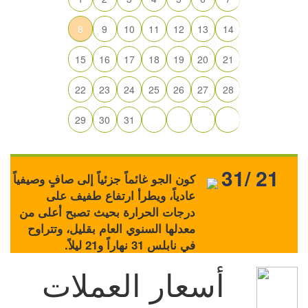
8
9
10
11
12
13
14
15
16
17
18
19
20
21
22
23
24
25
26
27
28
29
30
31
31/ 21
كون الجو غائماً جزئياً إلى صافٍ وصيفياً
عادياً، ويطرأ ارتفاع طفيف على
درجات الحرارة بحيث تصبح أعلى من
معدلها السنوي العام بقليل، وتتراوح
في نابلس 31 نهاراً و21 ليلاً.
أسعار العملات