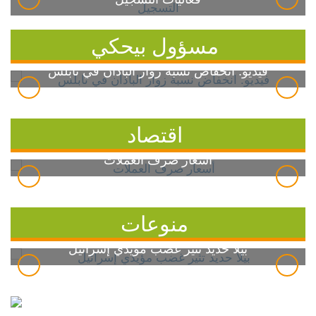
مسؤول بيحكي
فيديو: انخفاض نسبة زوار الباذان في نابلس
اقتصاد
أسعار صرف العملات
منوعات
بيلا حديد تثير غضب مؤيدي إسرائيل