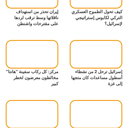
كيف تحول الطموح العسكري
إيران تحذر من استهداف
التركي لكابوس إستراتيجي
ناقلاتها وسط ترقب لردها
لإسرائيل؟
على مقترحات واشنطن
إسرائيل ترحل 2 من نشطاء
مركز: كل ركاب سفينة "هانتا"
أسطول مساعدات كان متجها
مخالطون معرضون لخطر
إلى غزة
كبير