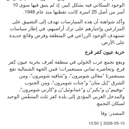
الوجود السكاني فيه بشكل كبير، إذ لم يتبق فيها سوى 10 
أسر من أصل 25 اسرة كانت تقطنها منذ عام 1948.
وأكد شواهنة أن هذه الممارسات تهدف إلى التضييق على 
المزارعين وإجبارهم على ترك أراضيهم، في إطار سياسات 
تستهدف الوجود الزراعي في المنطقة وفرض وقائع جديدة 
على الأرض.
خربة عيون كفر قرع
ويقع تجمع عرب الخولي في منطقة تُعرف بخربة عيون كفر 
قرع، وتحاصره ثماني مستعمرات؛ فمن الجهة الشمالية تقع 
مستعمرتا "معالي شومرون"، و"شافيه شومرون"، ومن 
الشرق "إيل متان" و"جنات شومرون"، ومن الجنوب 
"نوفييم"ن و"يكير"ن و"عمانوئيل"ن و"كارني شومرون"، 
والمدخل الغربي المؤدي إلى بلدة كفر ثلث المتنفّس الوحيد 
لسكان التجمع.
المصدر: وفا
2026-05-10 || 10:50