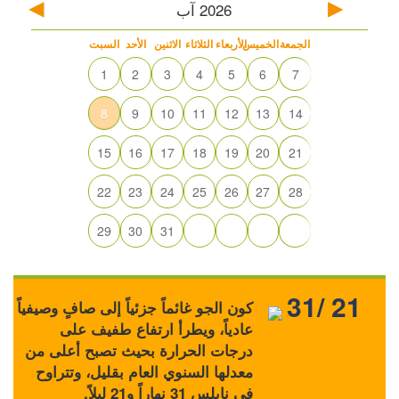
2026
آب
الجمعة
الخميس
الأربعاء
الثلاثاء
الاثنين
الأحد
السبت
1
2
3
4
5
6
7
8
9
10
11
12
13
14
15
16
17
18
19
20
21
22
23
24
25
26
27
28
29
30
31
31/ 21
كون الجو غائماً جزئياً إلى صافٍ وصيفياً
عادياً، ويطرأ ارتفاع طفيف على
درجات الحرارة بحيث تصبح أعلى من
معدلها السنوي العام بقليل، وتتراوح
في نابلس 31 نهاراً و21 ليلاً.