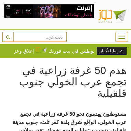
Togg
navi
اعتداء للمستوطنين في بيت فوريك
إغلاق وعزل واقتلاع أشج
شريط الأخبار
هدم 50 غرفة زراعية في
تجمع عرب الخولي جنوب
قلقيلية
مستوطنون يهدمون نحو 50 غرفة زراعية في تجمع
عرب الخولي، الواقع شرق بلدة كفر ثلث، جنوب مدينة
قلقيلية، وتسببت عمليات الهدم بخسائر تقدر بملايين