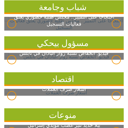
شباب وجامعة
احتجاجاً على التمييز.. مجلس طلبة خضوري يعلق
فعاليات التسجيل
مسؤول بيحكي
فيديو: انخفاض نسبة زوار الباذان في نابلس
اقتصاد
أسعار صرف العملات
منوعات
بيلا حديد تثير غضب مؤيدي إسرائيل