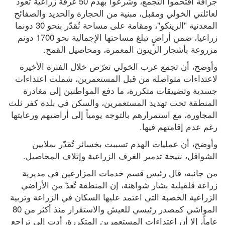
جرافة اقتحموا التجمع، وشرعوا بهدم 50 غرفة زراعية تعود 
لعائلتي الخولي ومقبل، مبنية من الحجارة والحديد والصفائح 
المعدنية "الزينكو"، ومقامة على مساحة تُقدّر بنحو 30 دونما 
زراعيا، ضمن أراضٍ تبلغ مساحتها الإجمالية نحو 1700 دونم 
مزروعة بأشجار الزيتون المعمرة، ومحاصيل القمح.
وأوضح، أن تجمع عرب الخولي تعرّض خلال الفترة الأخيرة 
لاعتداءات متواصلة من قبل المستعمرين، شملت اعتداءات 
جسدية وتضييقات متكررة، ما دفع المواطنين إلى مغادرة 
المنطقة تحت تهديد المستعمرين، والسكن في بلدة كفر ثلث 
المجاورة، مع استمرارهم بالتوجه يومياً إلى أراضيهم ورعايتها 
رغم عدم إقامتهم فيها.
وأوضح، أن عمليات الهدم تسببت بخسائر تُقدّر بملايين 
الشواقل، نتيجة تدمير الغرف الزراعية وإتلاف المحاصيل.
من جانبه، قال رئيس قسم خدمات المزارعين في مديرية 
زراعة قلقيلية بشار شواهنة، إن المنطقة تُعدّ من الأراضي 
الزراعية الخصبة التي اعتمد عليها السكان في الزراعة وتربية 
المواشي كمصدر رئيسي للعيش والاستقرار منذ أكثر من 80 
عاماً، إلا أن اعتداءات المستعمرين المتكررة، أدت إلى تراجع 