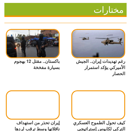
مختارات
رغم تهديدات إيران.. الجيش
باكستان.. مقتل 12 بهجوم
الأميركي يؤكد استمرار
بسيارة مفخخة
الحصار
كيف تحول الطموح العسكري
إيران تحذر من استهداف
التركي لكابوس إستراتيجي
ناقلاتها وسط ترقب لردها