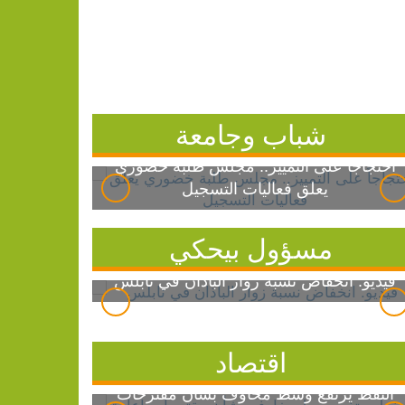
شباب وجامعة
احتجاجاً على التمييز.. مجلس طلبة خضوري
يعلق فعاليات التسجيل
مسؤول بيحكي
فيديو: انخفاض نسبة زوار الباذان في نابلس
اقتصاد
النفط يرتفع وسط مخاوف بشأن مقترحات