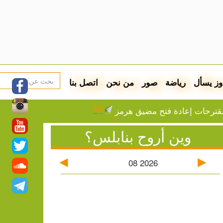
وز يسأل
رياضة
صور
من نحن
اتصل بنا
ترحات إعادة فتح مضيق هرمز
اتفاقية دفاع مشترك اليوم
وين أروح بنابلس؟
عقب شمال القدس
: جدول توزيع المياه
أسعار صرف العملات
08
2026
زة
ون والاستيلاء على أراض في جبع
قاطعته لبطولات كأس العالم
الاعتقال في قلنديا وكفر عقب