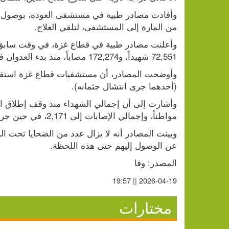
من المارة إلى المستشفى، لتلقي العلاج.
72,551 شهيداً، و172,274 مصاباً، منذ بدء العدوان في السابع من تشرين الأول/ أكتوبر 2023.
(أحدهما جرى انتشال جثمانه).
مواطناً، وإجمالي الإصابات إلى 2,171، في حين جرى انتشال 761 جثماناً من تحت الأنقاض.
عن الوصول إليهم حتى هذه اللحظة.
المصدر: وفا
2026-04-19 || 19:57
مختارات