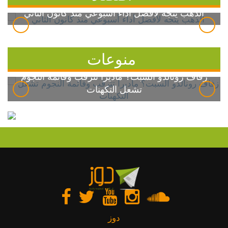
الذهب يتجه لأفضل أداء أسبوعي منذ كانون الثاني
منوعات
زفاف رونالدو السبت؟ ماديرا تترقب وقائمة النجوم
تشعل التكهنات
دوز