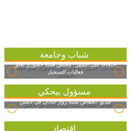
شباب وجامعة
احتجاجاً على التمييز.. مجلس طلبة خضوري يعلق
فعاليات التسجيل
مسؤول بيحكي
فيديو: انخفاض نسبة زوار الباذان في نابلس
اقتصاد