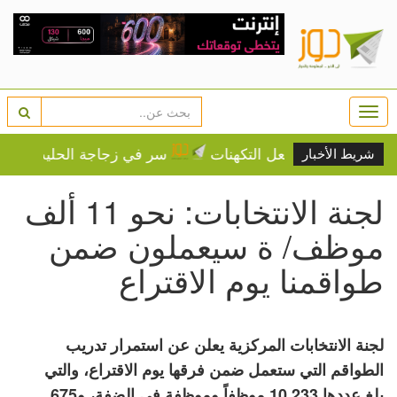
Togg
navi
 النجوم تشعل التكهنات
سر في زجاجة الحليب.. هل يحمي 
شريط الأخبار
لجنة الانتخابات: نحو 11 ألف
موظف/ ة سيعملون ضمن
طواقمنا يوم الاقتراع
لجنة الانتخابات المركزية يعلن عن استمرار تدريب
الطواقم التي ستعمل ضمن فرقها يوم الاقتراع، والتي
بلغ عددها 10.233 موظفاً وموظفة في الضفة، و675