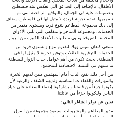
الأطفال، بالإضافة إلى الحدائق التي تعكس بيئة فلسطين 
بتصميمات غاية في الجمال، والنوافير الراقصة التي تم 
تصميمها لتقدم تجربة فريدة لا مثيل لها في فلسطين، يضاف 
إلى ذلك مجموعة المطاعم بتنوع فريد ومستوى متميز من 
الخدمات، ومجموعة المتاجر والمقاهي التي تلبي الأذواق 
المختلفة لضيوفنا وتلبي متطلبات الأعداد الكبيرة من الزوار.
تسعى كنعان سيتي ووك لتقديم تنوع ومستوى فريد من 
الخدمات الترفيهية للعائلات وتوفير تجربة لا مثيل لها في 
المنطقة، بحيث تكون من أهم عوامل جذب الزوار للمنطقة 
ما يسهم في التنمية الاقتصادية للمجتمع.
من أجل ذلك نفتح الباب أمام المهتمين ممن لديهم الخبرة 
والمهارات والكفاءات المناسبة ولديهم الشغف والرغبة لأن 
يكونوا جزءاً من قصتنا و يشاركونا إضفاء السعادة على حياة 
الناس وليكونوا جزءاً من عائلتنا.
نعلن عن توفر الشاغر التالي:
مدير المطاعم والمشروبات :سيقود مجموعة من الفرق 
الموهوبة لتطوير أذواق وقوائم وخدمات طعام جديدة 