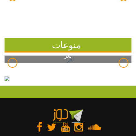
منوعات
لغز