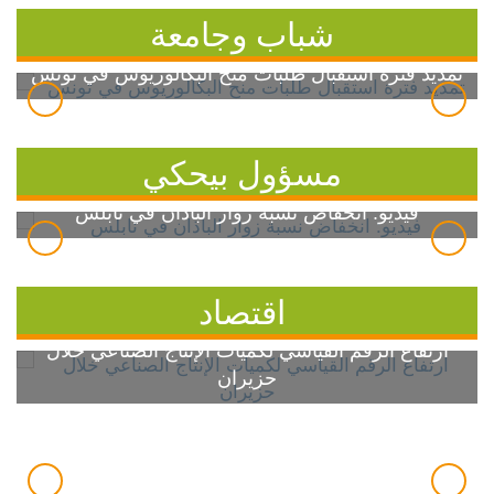
شباب وجامعة
تمديد فترة استقبال طلبات منح البكالوريوس في تونس
مسؤول بيحكي
فيديو: انخفاض نسبة زوار الباذان في نابلس
اقتصاد
ارتفاع الرقم القياسي لكميات الإنتاج الصناعي خلال
حزيران