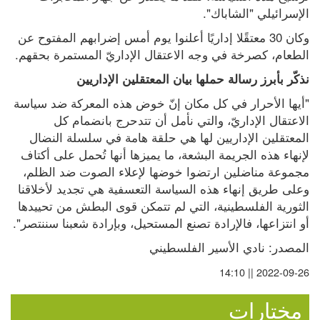
الإسرائيلي "الشاباك".
وكان 30 معتقًلا إداريًا أعلنوا يوم أمس إضرابهم المفتوح عن 
الطعام، كصرخة في وجه الاعتقال الإداريّ المستمرة بحقهم.
نذكّر بأبرز رسالة حملها بيان المعتقلين الإداريين
"أيها الأحرار في كل مكان إنّ خوض هذه المعركة ضد سياسة 
الاعتقال الإداريّ، والتي نأمل أن تتدحرج بانضمام كل 
المعتقلين الإداريين لها هي حلقة هامة في سلسلة النضال 
لإنهاء هذه الجريمة البشعة، ما يميزها أنها تُحمل على أكتاف 
مجموعة مناضلين ارتضوا خوضها لإعلاء الصوت ضد الظلم، 
وعلى طريق إنهاء هذه السياسة التعسفية هي تجديد لأخلاقنا 
الثورية الفلسطينية، التي لم تتمكن قوى البطش من تحييدها 
أو انتزاعها، فالإرادة تصنع المستحيل، وبإرادة شعبنا سننتصر".
المصدر: نادي الأسير الفلسطيني
2022-09-26 || 14:10
مختارات