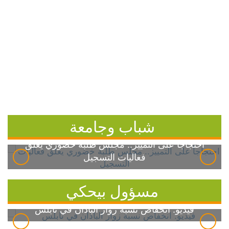
شباب وجامعة
احتجاجاً على التمييز.. مجلس طلبة خضوري يعلق
فعاليات التسجيل
مسؤول بيحكي
فيديو: انخفاض نسبة زوار الباذان في نابلس