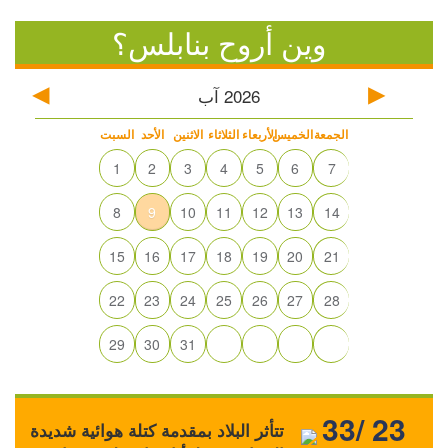
وين أروح بنابلس؟
2026
آب
الجمعة
الخميس
الأربعاء
الثلاثاء
الاثنين
الأحد
السبت
1
2
3
4
5
6
7
8
9
10
11
12
13
14
15
16
17
18
19
20
21
22
23
24
25
26
27
28
29
30
31
33/ 23
تتأثر البلاد بمقدمة كتلة هوائية شديدة