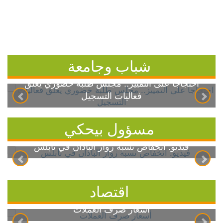
شباب وجامعة
احتجاجاً على التمييز.. مجلس طلبة خضوري يعلق
فعاليات التسجيل
مسؤول بيحكي
فيديو: انخفاض نسبة زوار الباذان في نابلس
اقتصاد
أسعار صرف العملات