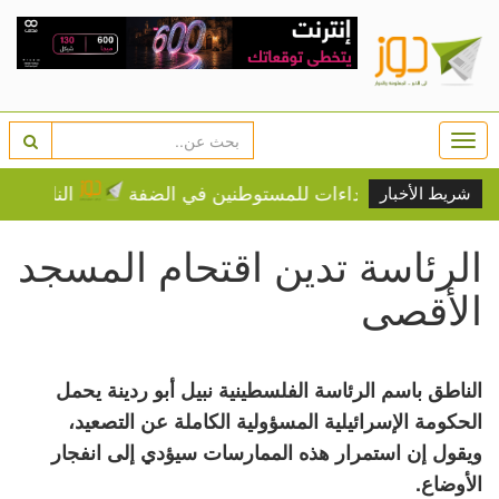
Togg
navi
واجهات واعتداءات للمستوطنين في الضفة
النار تلاحق السكان.. 20 ألف شخص يخلون من
شريط الأخبار
الرئاسة تدين اقتحام المسجد
الأقصى
الناطق باسم الرئاسة الفلسطينية نبيل أبو ردينة يحمل
الحكومة الإسرائيلية المسؤولية الكاملة عن التصعيد،
ويقول إن استمرار هذه الممارسات سيؤدي إلى انفجار
الأوضاع.