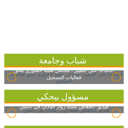
شباب وجامعة
احتجاجاً على التمييز.. مجلس طلبة خضوري يعلق
فعاليات التسجيل
مسؤول بيحكي
فيديو: انخفاض نسبة زوار الباذان في نابلس