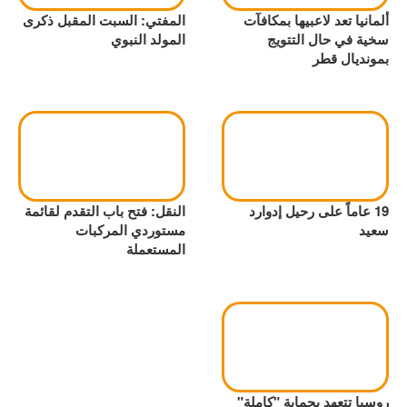
ألمانيا تعد لاعبيها بمكافآت
المفتي: السبت المقبل ذكرى
سخية في حال التتويج
المولد النبوي
بمونديال قطر
19 عاماً على رحيل إدوارد
النقل: فتح باب التقدم لقائمة
سعيد
مستوردي المركبات
المستعملة
روسيا تتعهد بحماية "كاملة"