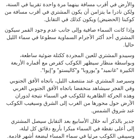
والأرض في أقرب مسافة بينهما مرة واحدة تقريبا في السنة، 
ولكن نادرا ما يتزامن أن يكون المشتري في أقرب مسافة من 
كوكبنا (الحضيض) ويكون كذلك في التقابل.
وإذا كانت السماء صافية وإلى جانب عدم وجود القمر سيكون 
المشتري أحد أكثر الأجرام السماوية سطوعا في سماء الليل 
حاليا.
وسيبدو المشتري للعين المجردة ككتلة ضوئية ساطعة، 
وبواسطة منظار سيظهر الكوكب كقرص مع أقماره الأربعة 
الكبيرة "غانميد" و"يوروبا" و"كاليستو" و"إيوا".
وسيرصد المشتري عند منتصف الليل، باتجاه الأفق الجنوبي 
وفي الفجر سيشاهد منخفضا باتجاه الأفق الجنوبي الغربي 
وهذه الحركة الظاهرية للكوكب في السماء نتيجة لدوران 
الأرض حول محورها من الغرب إلى الشرق وسيغيب الكوكب 
عند شروق الشمس.  
جدير بالذكر أنه خلال الأسابيع بعد التقابل سيصل المشتري 
إلى أعلى نقطة في السماء مبكرا بأربع دقائق كل ليلة، 
وسيبقى الكوكب مرئيا في سماء المساء لبضعة أشهر قادمة.