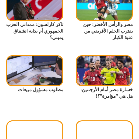
مصر والرأس الأخضر: حين
تاكر كارلسون: ممداني الحزب
يقترب الحلم الأفريقي من
الجمهوري أم بداية انشقاق
عتبة الكبار
يميني؟
خسارة مصر أمام الأرجنتين:
مطلوب مسؤول مبيعات
هل هي "مؤامرة"؟!