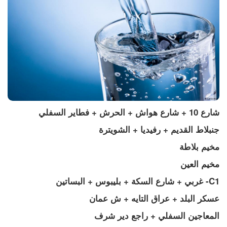
شارع 10 + شارع هواش + الحرش + فطاير السفلي 
جنبلاط القديم + رفيديا + الشويترة 
مخيم بلاطة 
مخيم العين
C1- غربي + شارع السكة + بليبوس + البساتين 
عسكر البلد + عراق التايه + ش عمان
المعاجين السفلي + راجع دير شرف 