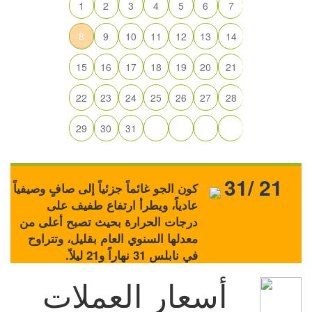
1
2
3
4
5
6
7
8
9
10
11
12
13
14
15
16
17
18
19
20
21
22
23
24
25
26
27
28
29
30
31
31/ 21
كون الجو غائماً جزئياً إلى صافٍ وصيفياً
عادياً، ويطرأ ارتفاع طفيف على
درجات الحرارة بحيث تصبح أعلى من
معدلها السنوي العام بقليل، وتتراوح
في نابلس 31 نهاراً و21 ليلاً.
أسعار العملات