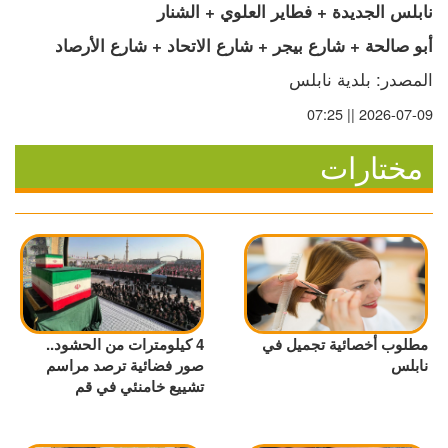
نابلس الجديدة + فطاير العلوي + الشنار 
أبو صالحة + شارع بيجر + شارع الاتحاد + شارع الأرصاد
المصدر: بلدية نابلس
2026-07-09 || 07:25
مختارات
مطلوب أخصائية تجميل في
4 كيلومترات من الحشود..
نابلس
صور فضائية ترصد مراسم
تشييع خامنئي في قم