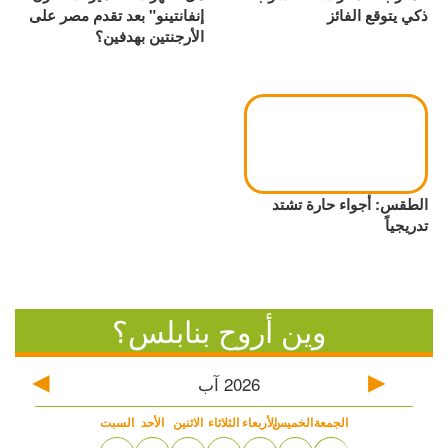
ذكي يتوقع الفائز
إنفانتينو" بعد تقدم مصر على
الأرجنتين بهدفين؟
الطقس: أجواء حارة تشتد
تدريجياً
وين أروح بنابلس؟
2026
آب
الجمعة
الخميس
الأربعاء
الثلاثاء
الاثنين
الأحد
السبت