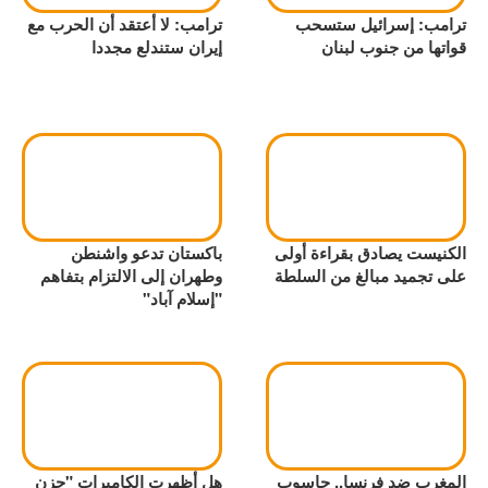
ترامب: إسرائيل ستسحب
ترامب: لا أعتقد أن الحرب مع
قواتها من جنوب لبنان
إيران ستندلع مجددا
الكنيست يصادق بقراءة أولى
باكستان تدعو واشنطن
على تجميد مبالغ من السلطة
وطهران إلى الالتزام بتفاهم
"إسلام آباد"
المغرب ضد فرنسا.. حاسوب
هل أظهرت الكاميرات "حزن