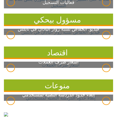
فعاليات التسجيل
مسؤول بيحكي
فيديو: انخفاض نسبة زوار الباذان في نابلس
اقتصاد
أسعار صرف العملات
منوعات
إلغاء حدود الدردشة النصية لمستخدمي