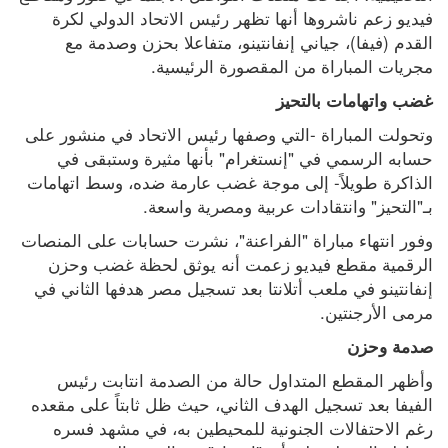
فيديو زعم ناشروها أنها تظهر رئيس الاتحاد الدولي لكرة 
القدم (فيفا)، جياني إنفانتينو، متفاعلا بحزن وصدمة مع 
مجريات المباراة من المقصورة الرئيسية.
غضب واتهامات بالتحيز
وتحولت المباراة -التي وصفها رئيس الاتحاد في منشور على 
حسابه الرسمي في "إنستغرام" بأنها مثيرة وستبقى في 
الذاكرة طويلاً- إلى موجة غضب عارمة ضده، وسط اتهامات 
بـ"التحيز" وانتقادات عربية ومصرية واسعة.
وفور انتهاء مباراة "الفراعنة"، نشرت حسابات على المنصات 
الرقمية مقطع فيديو زعمت أنه يوثق لحظة غضب وحزن 
إنفانتينو في ملعب أتلانتا بعد تسجيل مصر هدفها الثاني في 
مرمى الأرجنتين.
صدمة وحزن
وأظهر المقطع المتداول حالة من الصدمة انتابت رئيس 
الفيفا بعد تسجيل الهدف الثاني، حيث ظل ثابتاً على مقعده 
رغم الاحتفالات الجنونية للمحيطين به، في مشهد فسره 