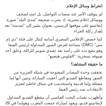
انخراط وسائل الإعلام
لم يتوقف الأمر عند منصات التواصل، بل امتد لصحف 
ووسائل إعلام مصرية، إذ نشرت صحيفة "صدى البلد" صورة 
إنفانتينو على موقعها الرسمي، بعنوان يشير إلى "صدمته" بعد 
إهدار ركلة الجزاء.
كما خصص الإعلامي المصري أسامة كمال على قناة "دي إم 
سي" (DMC) مساحة لعرض الصور المتداولة لرئيس الفيفا 
وهو يضع يده على رأسه بعد تصدي شوبير للركلة، وعلق أحد 
ضيوفه بسخرية: "الفلوس هتضيع".
ما حقيقة المشاهد؟
تحققت وحدة المصادر المفتوحة في شبكة الجزيرة من 
الصور ومقاطع الفيديو التي أعقبت المباراة، وتبين أنها إما 
مضللة وإما قديمة واستخدمت في سياق خاطئ لتعزيز 
الانتقادات ضد رئيس الفيفا.
وأظهرت تقنيات البحث العكسي أن مقطع الفيديو المتداول 
لإنفانتينو قديم، ويعود لمباراة جمعت المغرب وهولندا في 29 