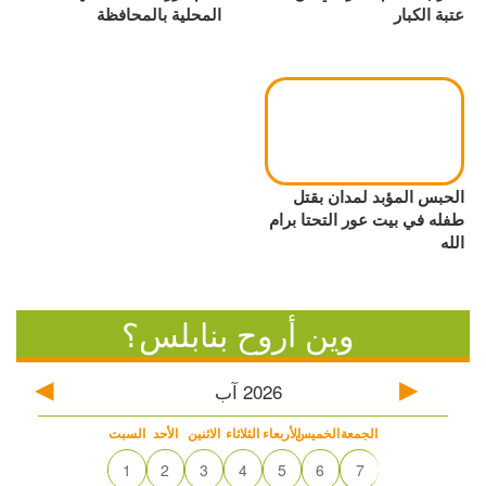
عتبة الكبار
المحلية بالمحافظة
الحبس المؤبد لمدان بقتل
طفله في بيت عور التحتا برام
الله
وين أروح بنابلس؟
2026
آب
الجمعة
الخميس
الأربعاء
الثلاثاء
الاثنين
الأحد
السبت
1
2
3
4
5
6
7