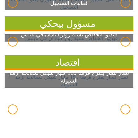
فعاليات التسجيل
مسؤول بيحكي
فيديو: انخفاض نسبة زوار الباذان في نابلس
اقتصاد
نصار نصار يقترح قرضاً بـ18 مليار شيكل لمعالجة أزمة
السيولة