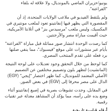
يونيو/حزيران الماضي بالمونديال، ولا علاقة له بلقاء 
"الفراعنة".
ولم يلتقط الفيديو في ملاعب الولايات المتحدة، إذ أن 
المقصورة التي يظهر فيها إنفانتينو تعود لملعب مونتيري في 
المكسيك، وليس ملعب "مرسيدس بنز" في أتلانتا الأمريكية، 
حيث أقيمت مباراة مصر والأرجنتين.
كما رصدت الوحدة انتشار صور مماثلة قبل مباراة "الفراعنة" 
بأيام عبر منشورات على موقع "فيسبوك"، مما ينفي صلتها 
برد فعله على تقدم المنتخب المصري.
كما لوحظ من خلال التحقق وجود تعديلات على لوحة النتيجة 
(المانشيت) لتظهر بلون وتصميم مختلفين عن التصميم 
الأصلي المعتمد للمونديال، كما ظهر اختصار "إيجي" (EGY) 
الدال على مصر محرفا إلى (EGV) في بعض الصور.
في المقابل، وجدت تشوهات بصرية في إصبع إنفانتينو أثناء 
وضع يده على رأسه، مما يؤكد أن المشاهد معدلة عبر تقنيات 
رقمية.
أرقام قياسية تاريخية