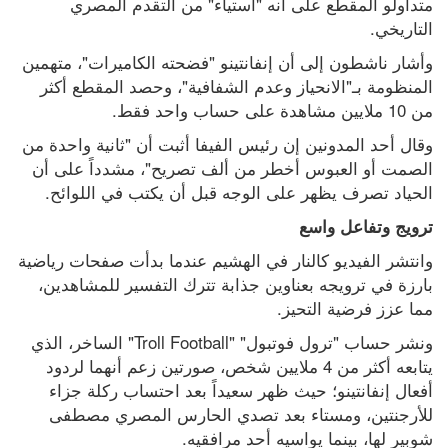
متداولو المقطع على أنه "استياء" من التقدم المصري 
التاريخي.
وأشار ناشطون إلى أن إنفانتينو "فضحته الكاميرات"، متهمين 
المنظومة بـ"الانحياز وعدم الشفافية"، وحصد المقطع أكثر 
من 10 ملايين مشاهدة على حساب واحد فقط.
وقال أحد المدونين إن رئيس الفيفا أثبت أن "ثانية واحدة من 
الصمت أو العبوس أخطر من ألف تصريح"، مشدداً على أن 
الحياد تصرف يظهر على الوجه قبل أن يكتب في اللوائح.
ترويج وتفاعل واسع
وانتشر الفيديو كالنار في الهشيم عندما بدأت صفحات رياضية 
بارزة في ترويجه بعناوين جذابة تترك التفسير للمشاهدين، 
مما عزز فرضية التحيز.
ونشر حساب "ترول فوتبول" "Troll Football" الساخر، الذي 
يتابعه أكثر من 4 ملايين شخص، صورتين زعم أنهما لردود 
أفعال إنفانتينو؛ حيث ظهر سعيداً بعد احتساب ركلة جزاء 
للأرجنتين، ومستاء بعد تصدي الحارس المصري مصطفى 
شوبير لها، بينما يواسيه أحد مرافقيه.