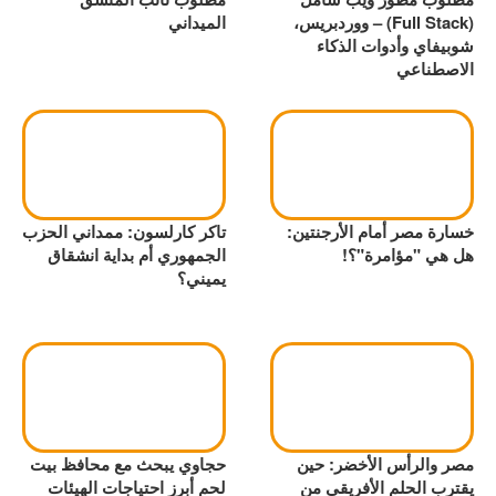
(Full Stack) – ووردبريس،
الميداني
شوبيفاي وأدوات الذكاء
الاصطناعي
خسارة مصر أمام الأرجنتين:
تاكر كارلسون: ممداني الحزب
هل هي "مؤامرة"؟!
الجمهوري أم بداية انشقاق
يميني؟
مصر والرأس الأخضر: حين
حجاوي يبحث مع محافظ بيت
يقترب الحلم الأفريقي من
لحم أبرز احتياجات الهيئات