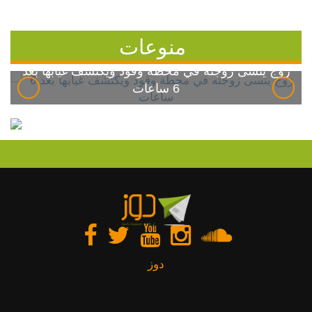
منوعات
زوج ينسى زوجته في محطة وقود ويكتشف غيابها بعد
6 ساعات
دوز