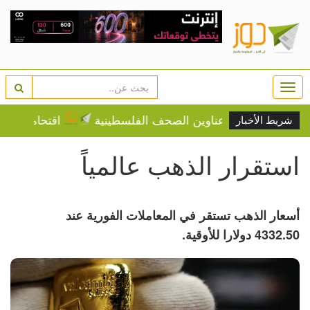
Togg
navi
أبرز عناوين الصحف الفلسطينية
اقتحامات واعتقالا
شريط الأخبار
استقرار الذهب عالمياً
أسعار الذهب تستقر في المعاملات الفورية عند
4332.50 دولارا للأوقية.