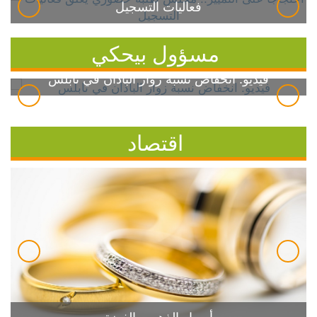
فعاليات التسجيل
مسؤول بيحكي
فيديو: انخفاض نسبة زوار الباذان في نابلس
اقتصاد