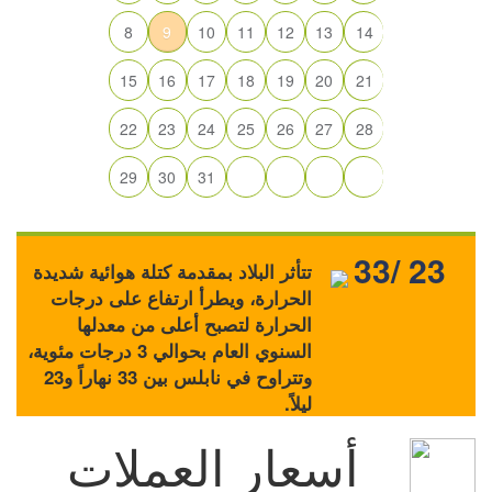
8
9
10
11
12
13
14
15
16
17
18
19
20
21
22
23
24
25
26
27
28
29
30
31
33/ 23
تتأثر البلاد بمقدمة كتلة هوائية شديدة
الحرارة، ويطرأ ارتفاع على درجات
الحرارة لتصبح أعلى من معدلها
السنوي العام بحوالي 3 درجات مئوية،
وتتراوح في نابلس بين 33 نهاراً و23
ليلاً.
أسعار العملات