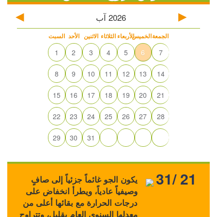
2026
آب
الجمعة
الخميس
الأربعاء
الثلاثاء
الاثنين
الأحد
السبت
1
2
3
4
5
6
7
8
9
10
11
12
13
14
15
16
17
18
19
20
21
22
23
24
25
26
27
28
29
30
31
31/ 21
يكون الجو غائماً جزئياً إلى صافٍ
وصيفياً عادياً، ويطرأ انخفاض على
درجات الحرارة مع بقائها أعلى من
معدلها السنوي العام بقليل، وتتراوح