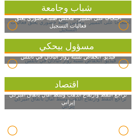
شباب وجامعة
احتجاجاً على التمييز.. مجلس طلبة خضوري يعلق
فعاليات التسجيل
مسؤول بيحكي
فيديو: انخفاض نسبة زوار الباذان في نابلس
اقتصاد
تراجع النفط وارتفاع الذهب وسط آمال باتفاق أميركي
إيراني