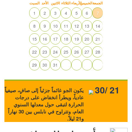
الجمعة
الخميس
الأربعاء
الثلاثاء
الاثنين
الأحد
السبت
1
2
3
4
5
6
7
8
9
10
11
12
13
14
15
16
17
18
19
20
21
22
23
24
25
26
27
28
29
30
31
30/ 21
يكون الجو غائماً جزئياً إلى صافٍ، صيفياً
عادياً، ويطرأ انخفاض على درجات
الحرارة لتبقى حول معدلها السنوي
العام، وتتراوح في نابلس بين 30 نهاراً
و21 ليلاً.