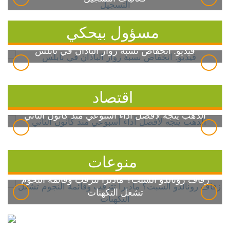
مسؤول بيحكي
فيديو: انخفاض نسبة زوار الباذان في نابلس
اقتصاد
الذهب يتجه لأفضل أداء أسبوعي منذ كانون الثاني
منوعات
زفاف رونالدو السبت؟ ماديرا تترقب وقائمة النجوم
تشعل التكهنات