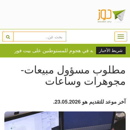
Togg
navi
مواطن واعتقاله في هجوم للمستوطنين على بيت فوريك
زفا
شريط الأخبار
مطلوب مسؤول مبيعات-
مجوهرات وساعات
آخر موعد للتقديم هو 23.05.2026.