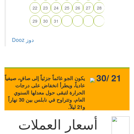
22
23
24
25
26
27
28
29
30
31
30/ 21
يكون الجو غائماً جزئياً إلى صافٍ، صيفياً
عادياً، ويطرأ انخفاض على درجات
الحرارة لتبقى حول معدلها السنوي
العام، وتتراوح في نابلس بين 30 نهاراً
و21 ليلاً.
أسعار العملات