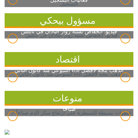
فعاليات التسجيل
مسؤول بيحكي
فيديو: انخفاض نسبة زوار الباذان في نابلس
اقتصاد
الذهب يتجه لأفضل أداء أسبوعي منذ كانون الثاني
منوعات
7 خطوات بسيطة للسيطرة على ارتفاع سكر الدم
صباحاً