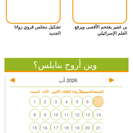
بن غفير يقتحم الأقصى ويرفع
تشكيل مجلس قروي زواتا
العلم الإسرائيلي
الجديد
وين أروح بنابلس؟
2026
آب
الجمعة
الخميس
الأربعاء
الثلاثاء
الاثنين
الأحد
السبت
1
2
3
4
5
6
7
8
9
10
11
12
13
14
15
16
17
18
19
20
21