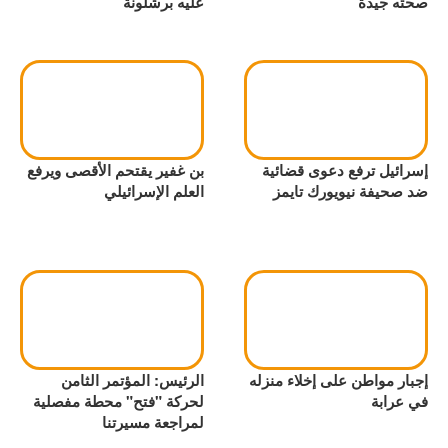
صحته جيدة
عليه برشلونة
إسرائيل ترفع دعوى قضائية
بن غفير يقتحم الأقصى ويرفع
ضد صحيفة نيويورك تايمز
العلم الإسرائيلي
إجبار مواطن على إخلاء منزله
الرئيس: المؤتمر الثامن
في عرابة
لحركة "فتح" محطة مفصلية
لمراجعة مسيرتنا