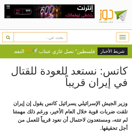
Togg
navi
سنة.. "قافلة فلسطين" تصل غازي عنتاب
النفط يرتفع وس
شريط الأخبار
كاتس: نستعد للعودة للقتال
في إيران قريباً
وزير الجيش الإسرائيلي يسرائيل كاتس يقول إن إيران
تلقت ضربات قوية خلال العام الأخير، ورغم ذلك مهمتنا
لم تنته، ومستعدون لاحتمال أن نعود قريباً للعمل من
أجل تحقيقها.