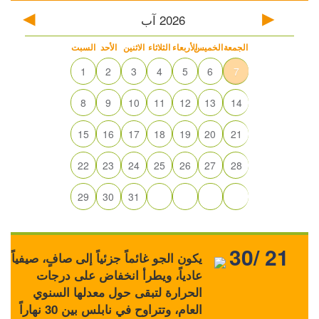
2026
آب
الجمعة
الخميس
الأربعاء
الثلاثاء
الاثنين
الأحد
السبت
1
2
3
4
5
6
7
8
9
10
11
12
13
14
15
16
17
18
19
20
21
22
23
24
25
26
27
28
29
30
31
30/ 21
يكون الجو غائماً جزئياً إلى صافٍ، صيفياً
عادياً، ويطرأ انخفاض على درجات
الحرارة لتبقى حول معدلها السنوي
العام، وتتراوح في نابلس بين 30 نهاراً