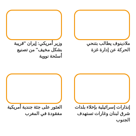
ملادينوف يطالب بتنحي
وزير أمريكي: إيران "قريبة
الحركة عن إدارة غزة
بشكل مخيف" من تصنيع
أسلحة نووية
إنذارات إسرائيلية بإخلاء بلدات
العثور على جثة جندية أمريكية
شرق لبنان وغارات تستهدف
مفقودة في المغرب
الجنوب