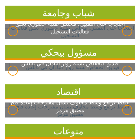
شباب وجامعة
احتجاجاً على التمييز.. مجلس طلبة خضوري يعلق
فعاليات التسجيل
مسؤول بيحكي
فيديو: انخفاض نسبة زوار الباذان في نابلس
اقتصاد
النفط يرتفع وسط مخاوف بشأن مقترحات إعادة فتح
مضيق هرمز
منوعات
7 خطوات بسيطة للسيطرة على ارتفاع سكر الدم