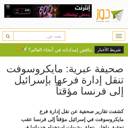
Togg
navi
 .. لماذا تتناقص إمداداته في أنحاء العالم؟
أبرز عناوين ا
شريط الأخبار
صحيفة عبرية: مايكروسوفت
تنقل إدارة فرعها بإسرائيل
إلى فرنسا مؤقتاً
كشفت تقارير صحفية عن نقل إدارة فرع
مايكروسوفت في إسرائيل مؤقتاً إلى فرنسا عقب
تحقيق داخلي يتعلق بشبهات استخدام خدماتها في