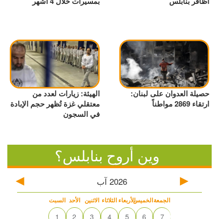
أظافر بنابلس
بمسيّرات خلال 4 أشهر
حصيلة العدوان على لبنان:
الهيئة: زيارات لعدد من
ارتقاء 2869 مواطناً
معتقلي غزة تُظهر حجم الإبادة
في السجون
وين أروح بنابلس؟
2026
آب
الجمعة
الخميس
الأربعاء
الثلاثاء
الاثنين
الأحد
السبت
1
2
3
4
5
6
7