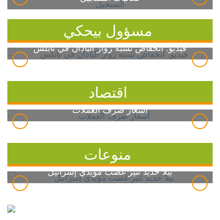
مسؤول بيحكي
فيديو: انخفاض نسبة زوار الباذان في نابلس
اقتصاد
أسعار صرف العملات
منوعات
بيلا حديد تثير غضب مؤيدي إسرائيل