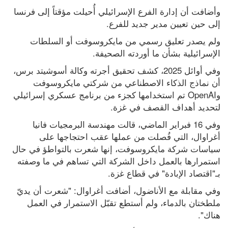
وأضافت أن إدارة الفرع الإسرائيلي أُحيلت مؤقتاً إلى فرنسا 
إلى حين تعيين مدير جديد للفرع.
ولم يصدر تعليق رسمي من مايكروسوفت أو السلطات 
الإسرائيلية بشأن ما أوردته الصحيفة.
وفي أوائل 2025، كشف تحقيق أجرته وكالة أسوشيتد برس، 
أن نماذج الذكاء الاصطناعي من شركتي مايكروسوفت 
وOpenAI تم استخدامها كجزء من برنامج عسكري إسرائيلي 
لتحديد أهداف القصف في غزة.
وفي 16 فبراير الماضي، قالت مهندسة البرمجيات فانيا 
أغراوال، التي فُصلت من عملها عقب احتجاجها على 
سياسات شركة مايكروسوفت، إنها شعرت بالتواطؤ في حال 
استمرارها بالعمل داخل الشركة التي تساهم في ما وصفته 
بـ"اقتصاد الإبادة" في قطاع غزة.
وفي مقابلة مع الأناضول، أضافت أغراوال: "شعرت أن يديّ 
ملطختان بالدماء، ولم أستطع تقبّل الاستمرار في العمل 
هناك".