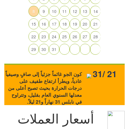
8
9
10
11
12
13
14
15
16
17
18
19
20
21
22
23
24
25
26
27
28
29
30
31
31/ 21
كون الجو غائماً جزئياً إلى صافٍ وصيفياً
عادياً، ويطرأ ارتفاع طفيف على
درجات الحرارة بحيث تصبح أعلى من
معدلها السنوي العام بقليل، وتتراوح
في نابلس 31 نهاراً و21 ليلاً.
أسعار العملات