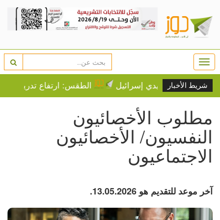
Togg
navi
ثير غضب مؤيدي إسرائيل
الطقس: ارتفاع تدريجي على درجات
شريط الأخبار
مطلوب الأخصائيون
النفسيون/ الأخصائيون
الاجتماعيون
آخر موعد للتقديم هو 13.05.2026.