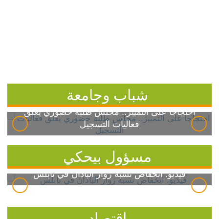
شباب وجامعة
احتجاجاً على التمييز.. مجلس طلبة خضوري يعلق
فعاليات التسجيل
مسؤول بيحكي
فيديو: انخفاض نسبة زوار الباذان في نابلس
اقتصاد