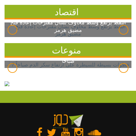
اقتصاد
النفط يرتفع وسط مخاوف بشأن مقترحات إعادة فتح
مضيق هرمز
منوعات
7 خطوات بسيطة للسيطرة على ارتفاع سكر الدم
صباحاً