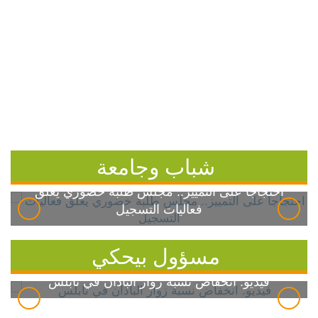
شباب وجامعة
احتجاجاً على التمييز.. مجلس طلبة خضوري يعلق
فعاليات التسجيل
مسؤول بيحكي
فيديو: انخفاض نسبة زوار الباذان في نابلس