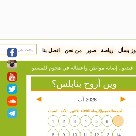
وز يسأل
رياضة
صور
من نحن
اتصل بنا
 إصابة مواطن واعتقاله في هجوم للمستوطنين على بيت فوريك
وين أروح بنابلس؟
2026
آب
الجمعة
الخميس
الأربعاء
الثلاثاء
الاثنين
الأحد
السبت
1
2
3
4
5
6
7
8
9
10
11
12
13
14