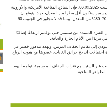
وبحسب ما نشرته صحيفة إسرائيل هيوم، مساء السبت 06.09.2025، فإن النماذج المناخية الأمريكية والأوروبية 
الموثوقة تشير إلى أن أشهر أكتوبر ونوفمبر وربما ديسمبر ستكون أقل مطرا من المعدل، حيث يتوقع أن 
تتراجع كمية الهطول في الشمال والوسط إلى نحو 70–80% من المعدل، بينما قد لا تتجاوز في الجنوب 50–
كما تتوقع التقديرات أن تسجل درجات الحرارة خلال الفترة الممتدة من سبتمبر حتى نوفمبر ارتفاعًا إضافيًا 
 مزيدًا من الأيام الحارة والجافة.
ويحذر خبراء البيئة من أن استمرار هذه الظروف سيؤدي إلى تفاقم الجفاف المزمن، ويهدد بتدهور خطير في 
الموارد الطبيعية والتنوع البيولوجي، إلى جانب زيادة احتمالات اندلاع حرائق الغابات، خصوصًا مع هبوب الرياح 
وأكدت الصحيفة أن الغابات والحياة البرية التي تكيفت عبر السنين مع فترات الجفاف الموسمية، تواجه اليوم 
لظواهر المناخية.