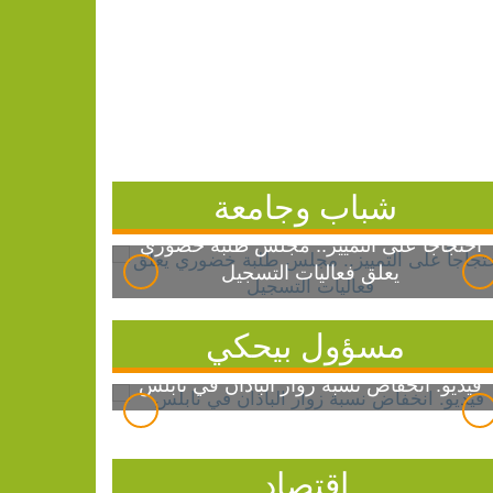
شباب وجامعة
احتجاجاً على التمييز.. مجلس طلبة خضوري
يعلق فعاليات التسجيل
مسؤول بيحكي
فيديو: انخفاض نسبة زوار الباذان في نابلس
اقتصاد