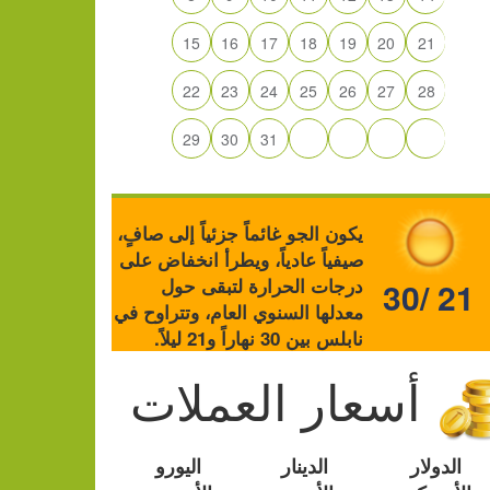
15
16
17
18
19
20
21
22
23
24
25
26
27
28
29
30
31
يكون الجو غائماً جزئياً إلى صافٍ،
صيفياً عادياً، ويطرأ انخفاض على
درجات الحرارة لتبقى حول
30/ 21
معدلها السنوي العام، وتتراوح في
نابلس بين 30 نهاراً و21 ليلاً.
أسعار العملات
الدولار
الدينار
اليورو