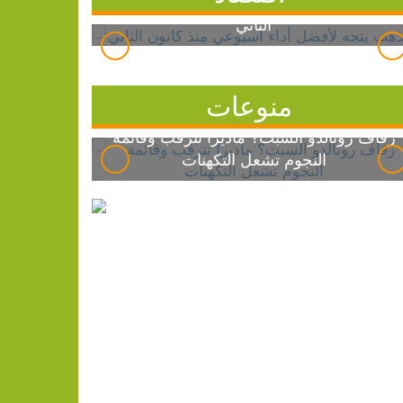
الذهب يتجه لأفضل أداء أسبوعي منذ كانون
الثاني
منوعات
زفاف رونالدو السبت؟ ماديرا تترقب وقائمة
النجوم تشعل التكهنات