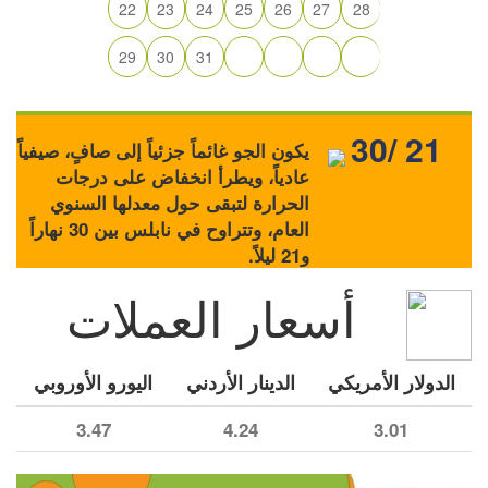
22
23
24
25
26
27
28
29
30
31
30/ 21
يكون الجو غائماً جزئياً إلى صافٍ، صيفياً
عادياً، ويطرأ انخفاض على درجات
الحرارة لتبقى حول معدلها السنوي
العام، وتتراوح في نابلس بين 30 نهاراً
و21 ليلاً.
أسعار العملات
الدولار الأمريكي
الدينار الأردني
اليورو الأوروبي
3.47
4.24
3.01