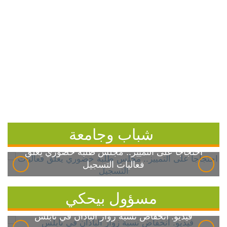
شباب وجامعة
احتجاجاً على التمييز.. مجلس طلبة خضوري يعلق
فعاليات التسجيل
مسؤول بيحكي
فيديو: انخفاض نسبة زوار الباذان في نابلس