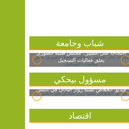
شباب وجامعة
احتجاجاً على التمييز.. مجلس طلبة خضوري
يعلق فعاليات التسجيل
مسؤول بيحكي
فيديو: انخفاض نسبة زوار الباذان في نابلس
اقتصاد