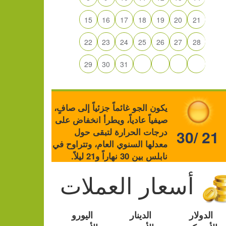
15
16
17
18
19
20
21
22
23
24
25
26
27
28
29
30
31
يكون الجو غائماً جزئياً إلى صافٍ،
صيفياً عادياً، ويطرأ انخفاض على
درجات الحرارة لتبقى حول
30/ 21
معدلها السنوي العام، وتتراوح في
نابلس بين 30 نهاراً و21 ليلاً.
أسعار العملات
الدولار
الدينار
اليورو