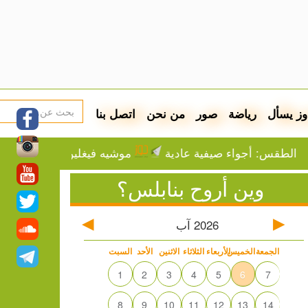
وز يسأل
رياضة
صور
من نحن
اتصل بنا
: أجواء صيفية عادية
موشيه فيغلين: إما التهجير أو الم
وين أروح بنابلس؟
2026
آب
الجمعة
الخميس
الأربعاء
الثلاثاء
الاثنين
الأحد
السبت
1
2
3
4
5
6
7
8
9
10
11
12
13
14