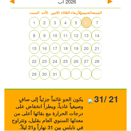
2026
آب
الجمعة
الخميس
الأربعاء
الثلاثاء
الاثنين
الأحد
السبت
1
2
3
4
5
6
7
8
9
10
11
12
13
14
15
16
17
18
19
20
21
22
23
24
25
26
27
28
29
30
31
31/ 21
يكون الجو غائماً جزئياً إلى صافٍ
وصيفياً عادياً، ويطرأ انخفاض على
درجات الحرارة مع بقائها أعلى من
معدلها السنوي العام بقليل، وتتراوح
في نابلس بين 31 نهاراً و21 ليلاً.