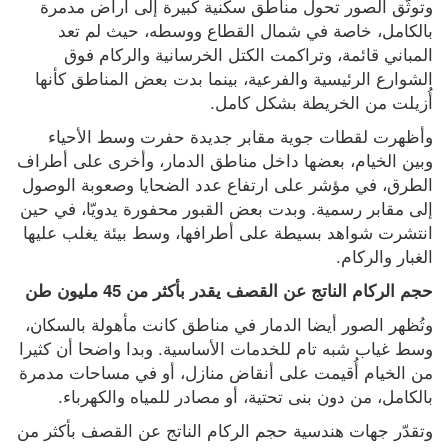
وتوثّق الصور تحول مناطق سكنية كبيرة إلى أراض مدمرة 
بالكامل، خاصة في شمال القطاع ووسطه، حيث لم تعد 
المباني قائمة، وتراكمت الكتل الخرسانية والركام فوق 
الشوارع الرئيسية والفرعية، بينما بدت بعض المناطق كأنها 
أُزيلت من الخريطة بشكل كامل.
وأظهرت لقطات جوية مقابر جديدة حفرت وسط الأحياء 
وبين الخيام، بعضها داخل مناطق الدمار، وأخرى على أطراف 
الطرق، في مؤشر على ارتفاع عدد الضحايا وصعوبة الوصول 
إلى مقابر رسمية. وبدت بعض القبور محفورة يدويّا، في حين 
انتشرت شواهد بسيطة على أطرافها، وسط بيئة يغلب عليها 
الغبار والركام.
حجم الركام الناتج عن القصف يقدر بأكثر من 45 مليون طن
وتُظهر الصور أيضا الدمار في مناطق كانت مأهولة بالسكان، 
وسط غياب شبه تام للخدمات الأساسية. وبدا واضحا أن كثيرا 
من الخيام أُقيمت على أنقاض منازل، أو في مساحات مدمرة 
بالكامل، من دون بنى تحتية، أو مصادر للمياه والكهرباء.
وتقدّر جهات هندسية حجم الركام الناتج عن القصف بأكثر من 