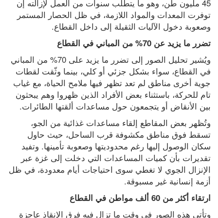
45 مليون طن، وهو ما يتطلب سنوات من العمل لإزالته إن 
توفرت المعدات والمواد اللازمة، في ظل الحصار المستمر 
وصعوبة دخول الآليات الثقيلة إلى داخل القطاع.
تضرر ما يزيد عن 70% من المباني في القطاع
ويُشير تحليل الصور إلى تضرر ما يزيد على 70% من المباني 
في القطاع، سواء بشكل جزئي أو كلي، بينما وثّقت لقطات 
جوية أخرى مناطق لم تعد تظهر فيها ملامح الحياة، مع غياب 
تام للحركة، باستثناء بعض الأفراد الذين ظهروا وهم يبحثون 
بين الأنقاض أو يتجمعون حول مساعدات ألقتها الطائرات.
وتُظهر بعض المقاطع إلقاء مساعدات غذائية من الجو، 
تسقط فوق مناطق مكشوفة قرب الساحل، حيث حاول 
سكان الوصول إليها رغم محدوديتها وصعوبة تأمينها. وتفيد 
تقديرات بأن كميات المساعدات التي دخلت إلى غزة عبر 
الإنزال الجوي لا تغطي سوى احتياجات أيام معدودة، في ظل 
أزمة إنسانية غير مسبوقة.
ارتقاء أكثر من 60 ألف مواطن في القطاع
وتأتي هذه الصور في وقت ما تزال فيه فرق الإنقاذ عاجزة 