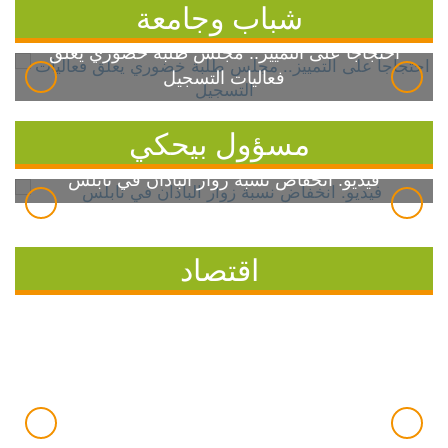
شباب وجامعة
احتجاجاً على التمييز.. مجلس طلبة خضوري يعلق
فعاليات التسجيل
مسؤول بيحكي
فيديو: انخفاض نسبة زوار الباذان في نابلس
اقتصاد